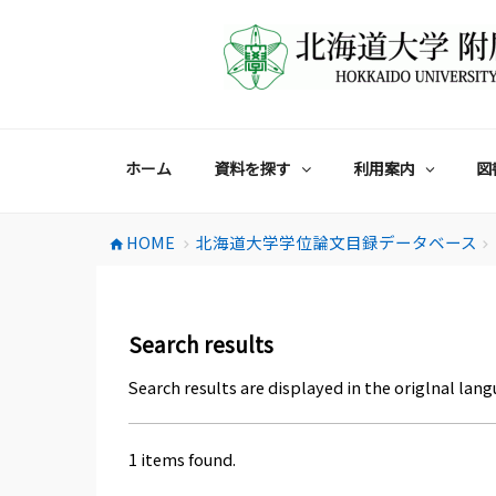
コ
ン
テ
ン
ツ
へ
ス
ホーム
資料を探す
利用案内
図
キ
ッ
プ
HOME
北海道大学学位論文目録データベース
home
chevron_right
chevron_right
Search results
Search results are displayed in the origlnal lang
1 items found.