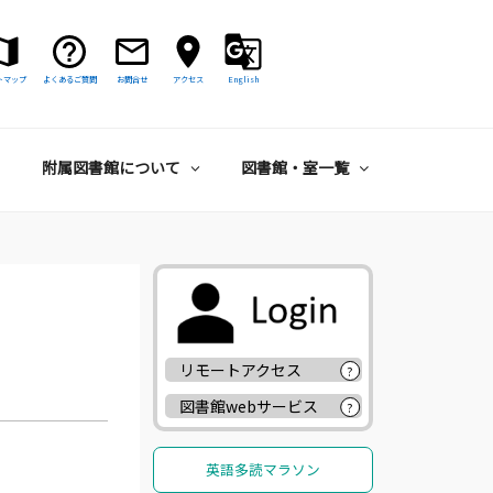
トマップ
よくあるご質問
お問合せ
アクセス
English
附属図書館について
図書館・室一覧
リモートアクセス
?
図書館webサービス
?
英語多読マラソン