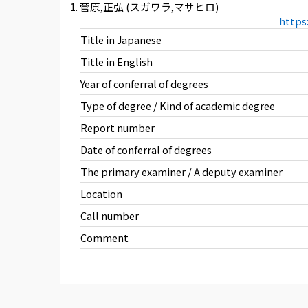
菅原,正弘 (スガワラ,マサヒロ)
https
Title in Japanese
Title in English
Year of conferral of degrees
Type of degree / Kind of academic degree
Report number
Date of conferral of degrees
The primary examiner / A deputy examiner
Location
Call number
Comment