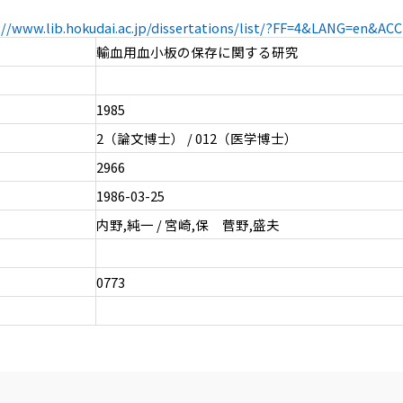
://www.lib.hokudai.ac.jp/dissertations/list/?FF=4&LANG=en&A
輸血用血小板の保存に関する研究
1985
2（論文博士） / 012（医学博士）
2966
1986-03-25
内野,純一 / 宮崎,保 菅野,盛夫
0773