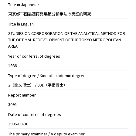
Title in Japanese
東京都市圏最適再発展策分析手法の実証的研究
Title in English
STUDIES ON CORROBORATION OF THE ANALYTICAL METHOD FOR
THE OPTIMAL REDEVELOPMENT OF THE TOKYO METROPOLITAN
AREA
Year of conferral of degrees
1986
Type of degree / Kind of academic degree
2（論文博士） / 001（学術博士）
Report number
3095
Date of conferral of degrees
1986-09-30
The primary examiner / A deputy examiner