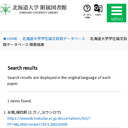
コ
ン
テ
よくある
English
ご質問
ン
ツ
へ
HOME
北海道大学学位論文目録データベース
北海道大学学位論文目
ス
home
chevron_right
chevron_right
録データベース 検索結果
キ
ッ
プ
Search results
Search results are displayed in the origlnal language of each
paper.
1 items found.
氷鉋,揚四郎 (ヒガノ,ヨウシロウ)
https://www.lib.hokudai.ac.jp/dissertations/list/?
FF=4&LANG=en&ACCN=1200103095