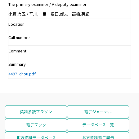
The primary examiner / A deputy examiner
小野,有五 / 平川,一臣 堀口,郁夫 高橋,英紀
Location
Call number
Comment
Summary
4497_chou.pdf
英語多読マラソン
電子ジャーナル
電子ブック
データベース一覧
北方資料データベース
北方資料電子展示