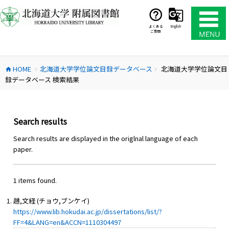
コ
ン
テ
よくある
English
ご質問
ン
ツ
へ
HOME
北海道大学学位論文目録データベース
北海道大学学位論文目
ス
home
chevron_right
chevron_right
録データベース 検索結果
キ
ッ
プ
Search results
Search results are displayed in the origlnal language of each
paper.
1 items found.
趙,文経 (チョウ,ブンケイ)
https://www.lib.hokudai.ac.jp/dissertations/list/?
FF=4&LANG=en&ACCN=1110304497