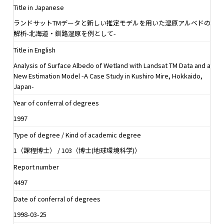
Title in Japanese
ランドサットTMデータと新しい推定モデルを用いた湿原アルベドの
解析-北海道・釧路湿原を例として-
Title in English
Analysis of Surface Albedo of Wetland with Landsat TM Data and a
New Estimation Model -A Case Study in Kushiro Mire, Hokkaido,
Japan-
Year of conferral of degrees
1997
Type of degree / Kind of academic degree
1（課程博士） / 103（博士(地球環境科学)）
Report number
4497
Date of conferral of degrees
1998-03-25