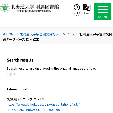
コ
ン
テ
よくある
English
ご質問
ン
ツ
へ
HOME
北海道大学学位論文目録データベース
北海道大学学位論文目
ス
home
chevron_right
chevron_right
録データベース 検索結果
キ
ッ
プ
Search results
Search results are displayed in the origlnal language of each
paper.
1 items found.
後藤,靖宏 (ゴトウ,ヤスヒロ)
https://www.lib.hokudai.ac.jp/dissertations/list/?
FF=4&LANG=en&ACCN=1108604250