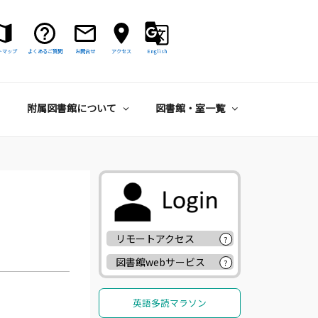
トマップ
よくあるご質問
お問合せ
アクセス
English
附属図書館について
図書館・室一覧
リモートアクセス
?
図書館webサービス
?
英語多読マラソン