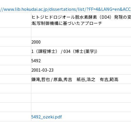
://www.lib.hokudai.ac.jp/dissertations/list/?FF=4&LANG=en&A
ヒトジヒドロジオール脱水素酵素（DD4）発現の
:転写制御機構に基づいたアプローチ
2000
1（課程博士） / 034（博士(薬学)）
5492
2001-03-23
鎌滝,哲也 / 原島,秀吉 紙谷,浩之 有吉,範高
5492_ozeki.pdf