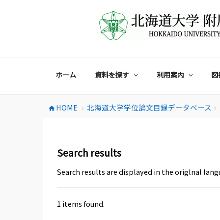
コ
ン
テ
ン
ツ
へ
ス
ホーム
資料を探す
利用案内
図
キ
ッ
プ
HOME
北海道大学学位論文目録データベース
home
chevron_right
chevron_right
Search results
Search results are displayed in the origlnal lang
1 items found.