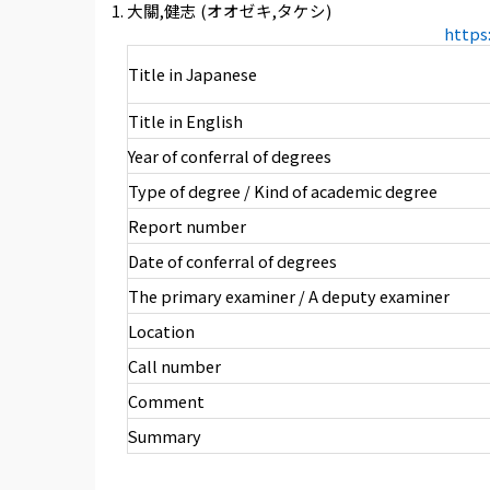
大關,健志 (オオゼキ,タケシ)
https
Title in Japanese
Title in English
Year of conferral of degrees
Type of degree / Kind of academic degree
Report number
Date of conferral of degrees
The primary examiner / A deputy examiner
Location
Call number
Comment
Summary