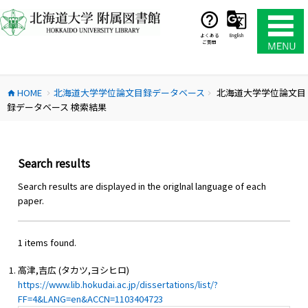
コ
ン
テ
よくある
English
ご質問
ン
ツ
へ
HOME
北海道大学学位論文目録データベース
北海道大学学位論文目
ス
home
chevron_right
chevron_right
録データベース 検索結果
キ
ッ
プ
Search results
Search results are displayed in the origlnal language of each
paper.
1 items found.
高津,吉広 (タカツ,ヨシヒロ)
https://www.lib.hokudai.ac.jp/dissertations/list/?
FF=4&LANG=en&ACCN=1103404723