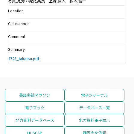
有賀,寛芳 / 横沢,英良 上野,直人 松本,健一
Location
Call number
Comment
Summary
4723_takatsu.pdf
英語多読マラソン
電子ジャーナル
電子ブック
データベース一覧
北方資料データベース
北方資料電子展示
HUSCAP
講習会を依頼