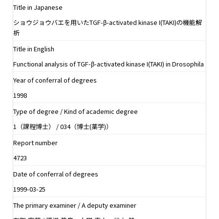
Title in Japanese
ショウジョウバエを用いたTGF-β-activated kinase I(TAKI)の機能解
析
Title in English
Functional analysis of TGF-β-activated kinase I(TAKI) in Drosophila
Year of conferral of degrees
1998
Type of degree / Kind of academic degree
1（課程博士） / 034（博士(薬学)）
Report number
4723
Date of conferral of degrees
1999-03-25
The primary examiner / A deputy examiner