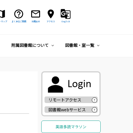
トマップ
よくあるご質問
お問合せ
アクセス
English
附属図書館について
図書館・室一覧
リモートアクセス
?
図書館webサービス
?
英語多読マラソン