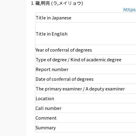
羅,明亮 (ラ,メイリョウ)
https
Title in Japanese
Title in English
Year of conferral of degrees
Type of degree / Kind of academic degree
Report number
Date of conferral of degrees
The primary examiner / A deputy examiner
Location
Call number
Comment
Summary