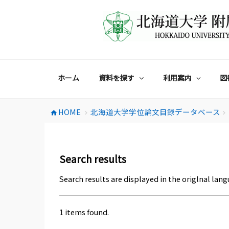
コ
ン
テ
ン
ツ
へ
ス
ホーム
資料を探す
利用案内
図
キ
ッ
プ
HOME
北海道大学学位論文目録データベース
home
chevron_right
chevron_right
Search results
Search results are displayed in the origlnal lang
1 items found.