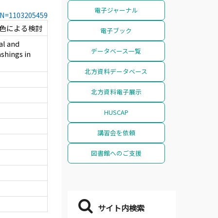
電子ジャーナル
CCN=1103205459
染色による検討
電子ブック
al and
データベース一覧
shings in
北方資料データベース
北方資料電子展示
HUSCAP
講習会を依頼
図書館へのご支援
サイト内検索