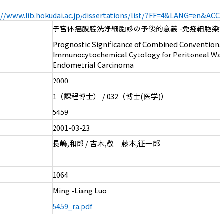
://www.lib.hokudai.ac.jp/dissertations/list/?FF=4&LANG=en&A
子宮体癌腹腔洗浄細胞診の予後的意義 -免疫細胞
Prognostic Significance of Combined Convention
Immunocytochemical Cytology for Peritoneal Wa
Endometrial Carcinoma
2000
1（課程博士） / 032（博士(医学)）
5459
2001-03-23
長嶋,和郎 / 吉木,敬 藤本,征一郎
1064
Ming -Liang Luo
5459_ra.pdf