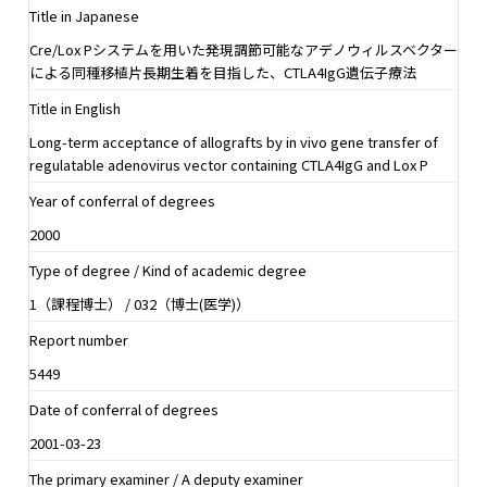
Title in Japanese
Cre/Lox Pシステムを用いた発現調節可能なアデノウィルスベクター
による同種移植片長期生着を目指した、CTLA4IgG遺伝子療法
Title in English
Long-term acceptance of allografts by in vivo gene transfer of
regulatable adenovirus vector containing CTLA4IgG and Lox P
Year of conferral of degrees
2000
Type of degree / Kind of academic degree
1（課程博士） / 032（博士(医学)）
Report number
5449
Date of conferral of degrees
2001-03-23
The primary examiner / A deputy examiner