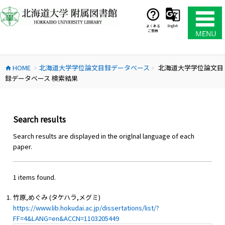
コ
ン
テ
よくある
English
ご質問
ン
ツ
へ
HOME
北海道大学学位論文目録データベース
北海道大学学位論文目
ス
home
chevron_right
chevron_right
録データベース 検索結果
キ
ッ
プ
Search results
Search results are displayed in the origlnal language of each
paper.
1 items found.
竹原,めぐみ (タケハラ,メグミ)
https://www.lib.hokudai.ac.jp/dissertations/list/?
FF=4&LANG=en&ACCN=1103205449