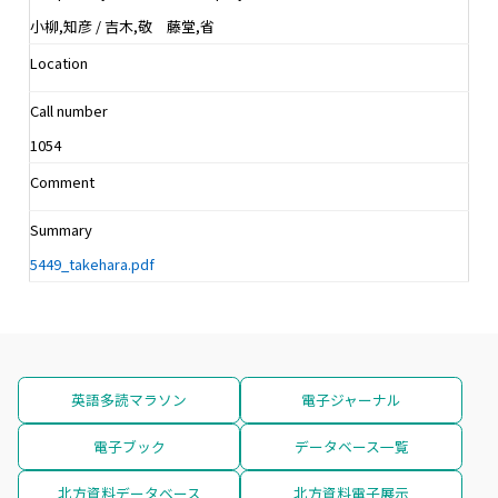
小柳,知彦 / 吉木,敬 藤堂,省
Location
Call number
1054
Comment
Summary
5449_takehara.pdf
英語多読マラソン
電子ジャーナル
電子ブック
データベース一覧
北方資料データベース
北方資料電子展示