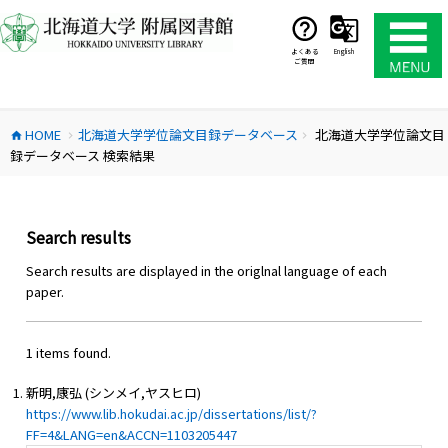
コ
ン
テ
よくある
English
ご質問
ン
ツ
へ
HOME
北海道大学学位論文目録データベース
北海道大学学位論文目
ス
home
chevron_right
chevron_right
録データベース 検索結果
キ
ッ
プ
Search results
Search results are displayed in the origlnal language of each
paper.
1 items found.
新明,康弘 (シンメイ,ヤスヒロ)
https://www.lib.hokudai.ac.jp/dissertations/list/?
FF=4&LANG=en&ACCN=1103205447