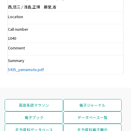
西,信三 / 浅香,正博 藤堂,省
Location
Call number
1040
Comment
Summary
5435_yamamoto.pdf
英語多読マラソン
電子ジャーナル
電子ブック
データベース一覧
北方資料データベース
北方資料電子展示