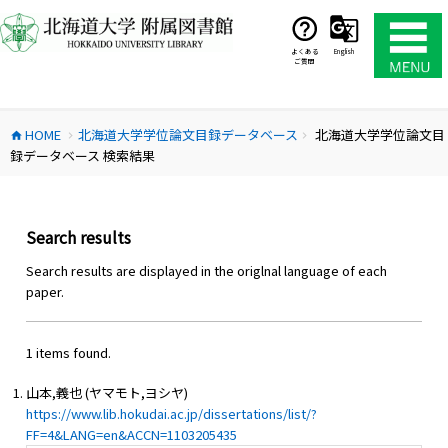
コ
ン
テ
よくある
English
ご質問
ン
ツ
へ
HOME
北海道大学学位論文目録データベース
北海道大学学位論文目
ス
home
chevron_right
chevron_right
録データベース 検索結果
キ
ッ
プ
Search results
Search results are displayed in the origlnal language of each
paper.
1 items found.
山本,義也 (ヤマモト,ヨシヤ)
https://www.lib.hokudai.ac.jp/dissertations/list/?
FF=4&LANG=en&ACCN=1103205435