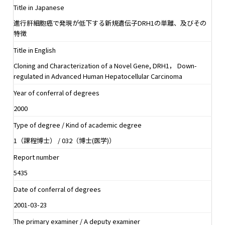
Title in Japanese
進行肝細胞癌で発現が低下する新規遺伝子DRH1の単離、及びその
特徴
Title in English
Cloning and Characterization of a Novel Gene, DRH1， Down-
regulated in Advanced Human Hepatocellular Carcinoma
Year of conferral of degrees
2000
Type of degree / Kind of academic degree
1（課程博士） / 032（博士(医学)）
Report number
5435
Date of conferral of degrees
2001-03-23
The primary examiner / A deputy examiner