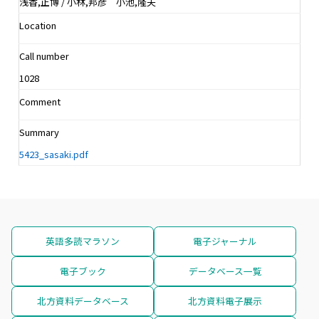
浅香,正博 / 小林,邦彦 小池,隆夫
Location
Call number
1028
Comment
Summary
5423_sasaki.pdf
英語多読マラソン
電子ジャーナル
電子ブック
データベース一覧
北方資料データベース
北方資料電子展示