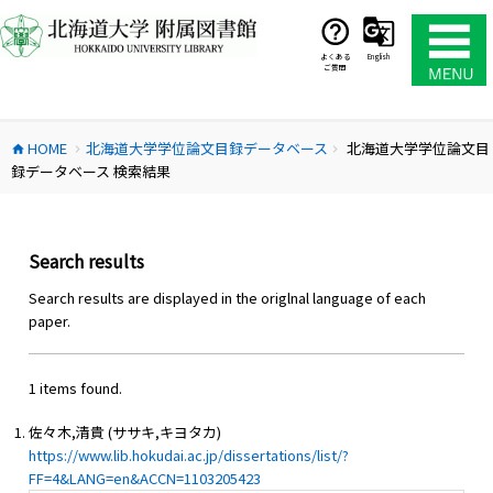
コ
ン
テ
よくある
English
ご質問
ン
ツ
へ
HOME
北海道大学学位論文目録データベース
北海道大学学位論文目
ス
home
chevron_right
chevron_right
録データベース 検索結果
キ
ッ
プ
Search results
Search results are displayed in the origlnal language of each
paper.
1 items found.
佐々木,清貴 (ササキ,キヨタカ)
https://www.lib.hokudai.ac.jp/dissertations/list/?
FF=4&LANG=en&ACCN=1103205423