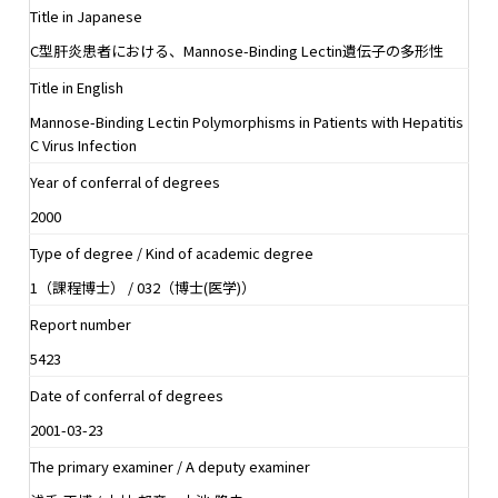
Title in Japanese
C型肝炎患者における、Mannose-Binding Lectin遺伝子の多形性
Title in English
Mannose-Binding Lectin Polymorphisms in Patients with Hepatitis
C Virus Infection
Year of conferral of degrees
2000
Type of degree / Kind of academic degree
1（課程博士） / 032（博士(医学)）
Report number
5423
Date of conferral of degrees
2001-03-23
The primary examiner / A deputy examiner