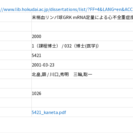
://www.lib.hokudai.ac.jp/dissertations/list/?FF=4&LANG=en&A
末梢血リンパ球GRK mRNA定量による心不全重症
2000
1（課程博士） / 032（博士(医学)）
5421
2001-03-23
北畠,顕 / 川口,秀明 三輪,聡一
1026
5421_kaneta.pdf