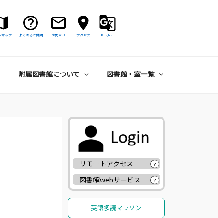
トマップ
よくあるご質問
お問合せ
アクセス
English
附属図書館について
図書館・室一覧
リモートアクセス
?
図書館webサービス
?
英語多読マラソン