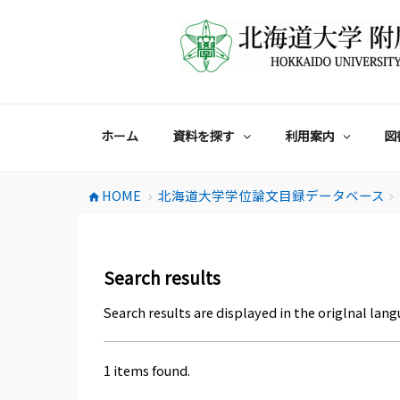
コ
ン
テ
ン
ツ
へ
ス
ホーム
資料を探す
利用案内
図
キ
ッ
プ
HOME
北海道大学学位論文目録データベース
home
chevron_right
chevron_right
Search results
Search results are displayed in the origlnal lang
1 items found.