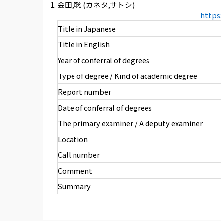
金田,聡 (カネタ,サトシ)
https
Title in Japanese
Title in English
Year of conferral of degrees
Type of degree / Kind of academic degree
Report number
Date of conferral of degrees
The primary examiner / A deputy examiner
Location
Call number
Comment
Summary