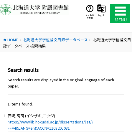
コ
ン
テ
よくある
English
ご質問
ン
ツ
へ
HOME
北海道大学学位論文目録データベース
北海道大学学位論文目
ス
home
chevron_right
chevron_right
録データベース 検索結果
キ
ッ
プ
Search results
Search results are displayed in the origlnal language of each
paper.
1 items found.
石崎,高司 (イシザキ,コウジ)
https://www.lib.hokudai.ac.jp/dissertations/list/?
FF=4&LANG=en&ACCN=1103205031