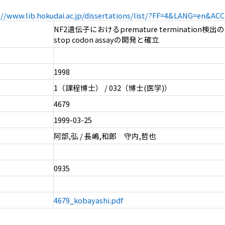
://www.lib.hokudai.ac.jp/dissertations/list/?FF=4&LANG=en&A
NF2遺伝子におけるpremature termination検
stop codon assayの開発と確立
1998
1（課程博士） / 032（博士(医学)）
4679
1999-03-25
阿部,弘 / 長嶋,和郎 守内,哲也
0935
4679_kobayashi.pdf