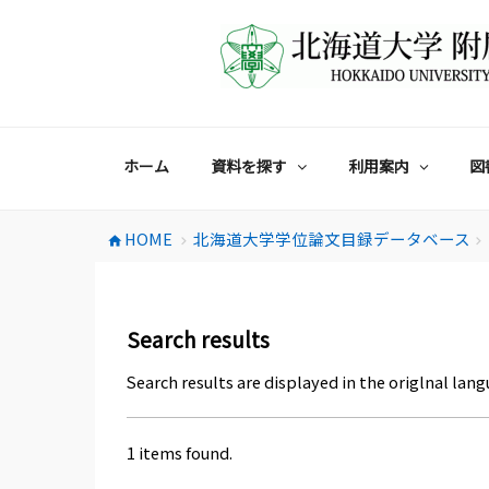
コ
ン
テ
ン
ツ
へ
ス
ホーム
資料を探す
利用案内
図
キ
ッ
プ
HOME
北海道大学学位論文目録データベース
home
chevron_right
chevron_right
Search results
Search results are displayed in the origlnal lang
1 items found.