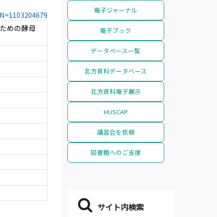
電子ジャーナル
CCN=1103204679
出のための酵母
電子ブック
データベース一覧
北方資料データベース
北方資料電子展示
HUSCAP
講習会を依頼
図書館へのご支援
サイト内検索