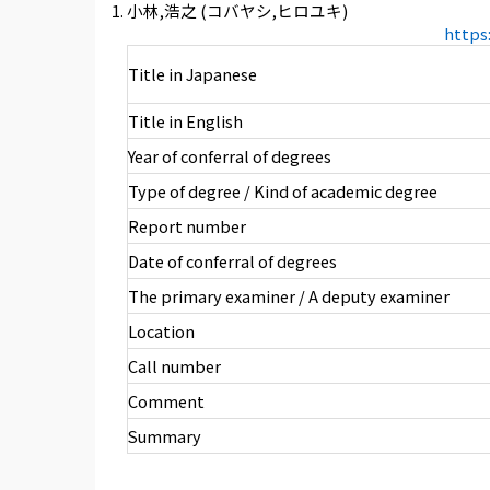
小林,浩之 (コバヤシ,ヒロユキ)
https
Title in Japanese
Title in English
Year of conferral of degrees
Type of degree / Kind of academic degree
Report number
Date of conferral of degrees
The primary examiner / A deputy examiner
Location
Call number
Comment
Summary