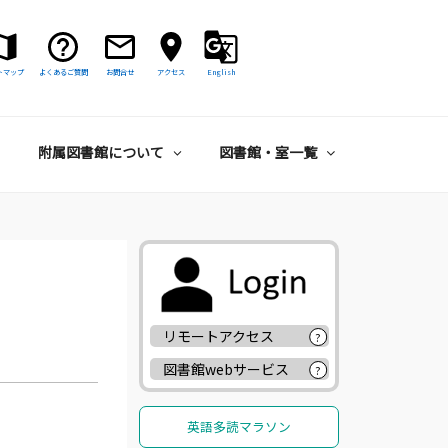
トマップ
よくあるご質問
お問合せ
アクセス
English
附属図書館について
図書館・室一覧
リモートアクセス
?
図書館webサービス
?
英語多読マラソン