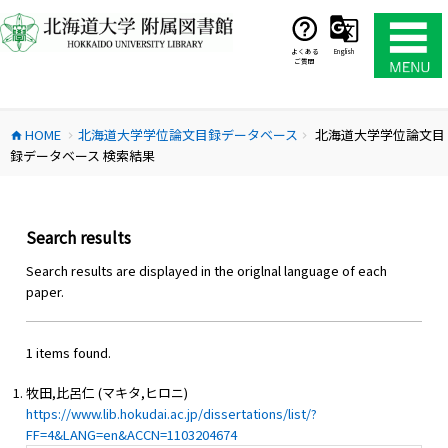
コ
ン
テ
よくある
English
ご質問
ン
ツ
へ
HOME
北海道大学学位論文目録データベース
北海道大学学位論文目
ス
home
chevron_right
chevron_right
録データベース 検索結果
キ
ッ
プ
Search results
Search results are displayed in the origlnal language of each
paper.
1 items found.
牧田,比呂仁 (マキタ,ヒロニ)
https://www.lib.hokudai.ac.jp/dissertations/list/?
FF=4&LANG=en&ACCN=1103204674