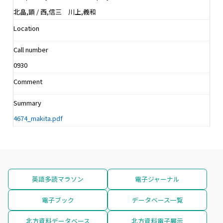
北畠,顕 / 西,信三 川上,義和
Location
Call number
0930
Comment
Summary
4674_makita.pdf
英語多読マラソン
電子ジャーナル
電子ブック
データベース一覧
北方資料データベース
北方資料電子展示