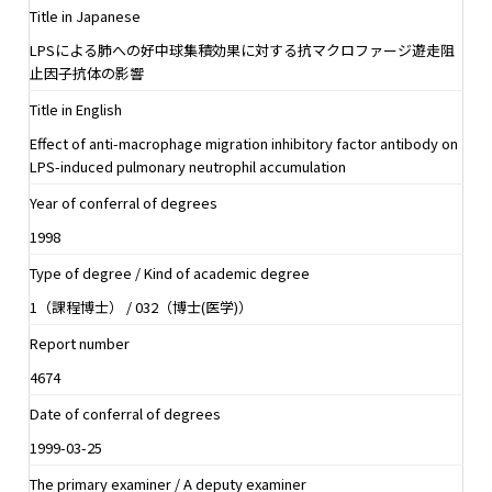
Title in Japanese
LPSによる肺への好中球集積効果に対する抗マクロファージ遊走阻
止因子抗体の影響
Title in English
Effect of anti-macrophage migration inhibitory factor antibody on
LPS-induced pulmonary neutrophil accumulation
Year of conferral of degrees
1998
Type of degree / Kind of academic degree
1（課程博士） / 032（博士(医学)）
Report number
4674
Date of conferral of degrees
1999-03-25
The primary examiner / A deputy examiner