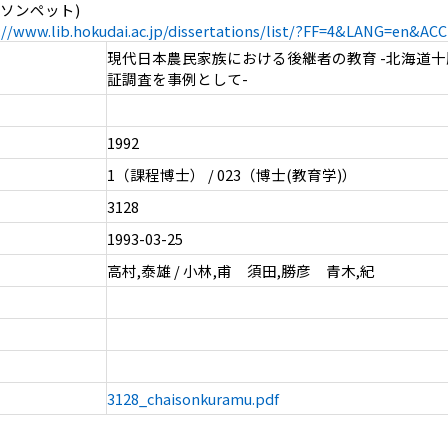
ソンペット)
://www.lib.hokudai.ac.jp/dissertations/list/?FF=4&LANG=en&A
現代日本農民家族における後継者の教育 -北海道
証調査を事例として-
1992
1（課程博士） / 023（博士(教育学)）
3128
1993-03-25
高村,泰雄 / 小林,甫 須田,勝彦 青木,紀
3128_chaisonkuramu.pdf