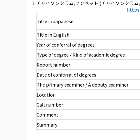
チャイソンクラム,ソンペット (チャイソンクラム,
https
Title in Japanese
Title in English
Year of conferral of degrees
Type of degree / Kind of academic degree
Report number
Date of conferral of degrees
The primary examiner / A deputy examiner
Location
Call number
Comment
Summary