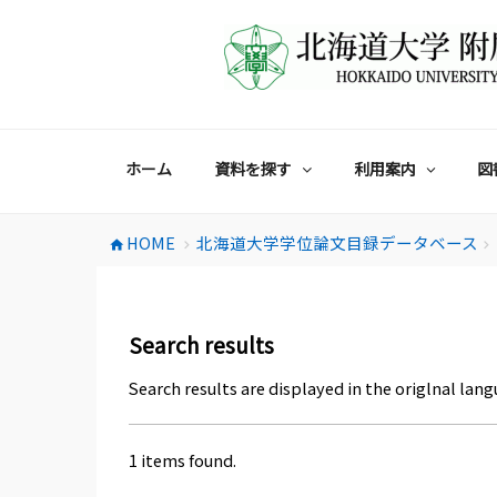
コ
ン
テ
ン
ツ
へ
ス
ホーム
資料を探す
利用案内
図
キ
ッ
プ
HOME
北海道大学学位論文目録データベース
home
chevron_right
chevron_right
Search results
Search results are displayed in the origlnal lang
1 items found.