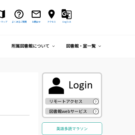
トマップ
よくあるご質問
お問合せ
アクセス
English
附属図書館について
図書館・室一覧
リモートアクセス
?
図書館webサービス
?
英語多読マラソン