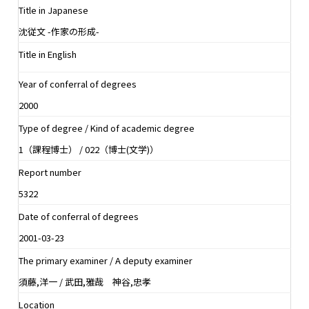
Title in Japanese
沈従文 -作家の形成-
Title in English
Year of conferral of degrees
2000
Type of degree / Kind of academic degree
1（課程博士） / 022（博士(文学)）
Report number
5322
Date of conferral of degrees
2001-03-23
The primary examiner / A deputy examiner
須藤,洋一 / 武田,雅哉 神谷,忠孝
Location