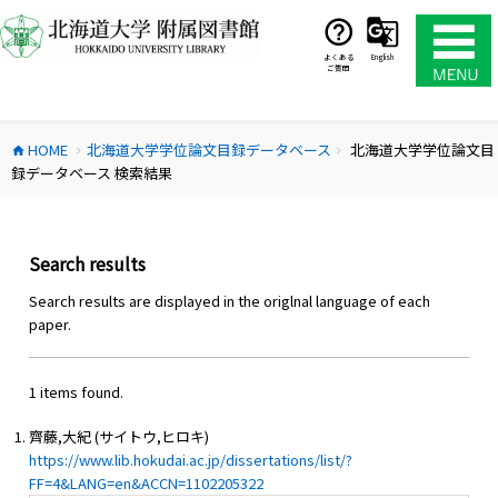
コ
ン
テ
よくある
English
ご質問
ン
ツ
へ
HOME
北海道大学学位論文目録データベース
北海道大学学位論文目
ス
home
chevron_right
chevron_right
録データベース 検索結果
キ
ッ
プ
Search results
Search results are displayed in the origlnal language of each
paper.
1 items found.
齊藤,大紀 (サイトウ,ヒロキ)
https://www.lib.hokudai.ac.jp/dissertations/list/?
FF=4&LANG=en&ACCN=1102205322