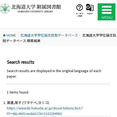
コ
ン
テ
よくある
English
ご質問
ン
ツ
へ
HOME
北海道大学学位論文目録データベース
北海道大学学位論文目
ス
home
chevron_right
chevron_right
録データベース 検索結果
キ
ッ
プ
Search results
Search results are displayed in the origlnal language of each
paper.
1 items found.
渡邊,席子 (ワタナベ,ヨリコ)
https://www.lib.hokudai.ac.jp/dissertations/list/?
FF=4&LANG=en&ACCN=1102204962