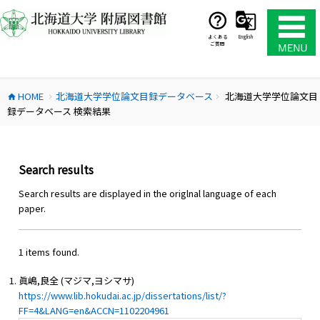
コ
ン
テ
よくある
English
ご質問
ン
ツ
へ
HOME
北海道大学学位論文目録データベース
北海道大学学位論文目
ス
home
chevron_right
chevron_right
録データベース 検索結果
キ
ッ
プ
Search results
Search results are displayed in the origlnal language of each
paper.
1 items found.
眞嶋,良全 (マジマ,ヨシマサ)
https://www.lib.hokudai.ac.jp/dissertations/list/?
FF=4&LANG=en&ACCN=1102204961