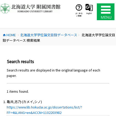
コ
ン
テ
よくある
English
ご質問
ン
ツ
へ
HOME
北海道大学学位論文目録データベース
北海道大学学位論文目
ス
home
chevron_right
chevron_right
録データベース 検索結果
キ
ッ
プ
Search results
Search results are displayed in the origlnal language of each
paper.
1 items found.
亀井,志乃 (カメイ,シノ)
https://www.lib.hokudai.ac.jp/dissertations/list/?
FF=4&LANG=en&ACCN=1102203982