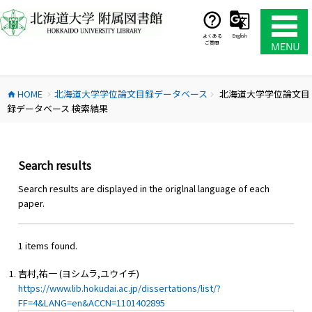
コ
ン
テ
よくある
English
ご質問
ン
ツ
へ
HOME
北海道大学学位論文目録データベース
北海道大学学位論文目
ス
home
chevron_right
chevron_right
録データベース 検索結果
キ
ッ
プ
Search results
Search results are displayed in the origlnal language of each
paper.
1 items found.
吉村,祐一 (ヨシムラ,ユウイチ)
https://www.lib.hokudai.ac.jp/dissertations/list/?
FF=4&LANG=en&ACCN=1101402895