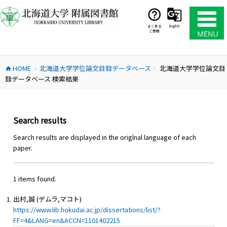
コ
ン
テ
よくある
English
ご質問
ン
ツ
へ
HOME
北海道大学学位論文目録データベース
北海道大学学位論文目
ス
home
chevron_right
chevron_right
録データベース 検索結果
キ
ッ
プ
Search results
Search results are displayed in the origlnal language of each
paper.
1 items found.
出村,誠 (デムラ,マコト)
https://www.lib.hokudai.ac.jp/dissertations/list/?
FF=4&LANG=en&ACCN=1101402215