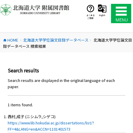
コ
ン
テ
よくある
English
ご質問
ン
ツ
へ
HOME
北海道大学学位論文目録データベース
北海道大学学位論文目
ス
home
chevron_right
chevron_right
録データベース 検索結果
キ
ッ
プ
Search results
Search results are displayed in the origlnal language of each
paper.
1 items found.
西村,成子 (ニシムラ,シゲコ)
https://www.lib.hokudai.ac.jp/dissertations/list/?
FF=4&LANG=en&ACCN=1101401573