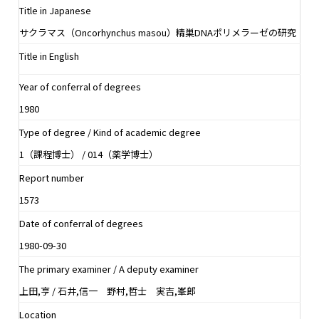
Title in Japanese
サクラマス（Oncorhynchus masou）精巣DNAポリメラーゼの研究
Title in English
Year of conferral of degrees
1980
Type of degree / Kind of academic degree
1（課程博士） / 014（薬学博士）
Report number
1573
Date of conferral of degrees
1980-09-30
The primary examiner / A deputy examiner
上田,亨 / 石井,信一 野村,哲士 実吉,峯郎
Location