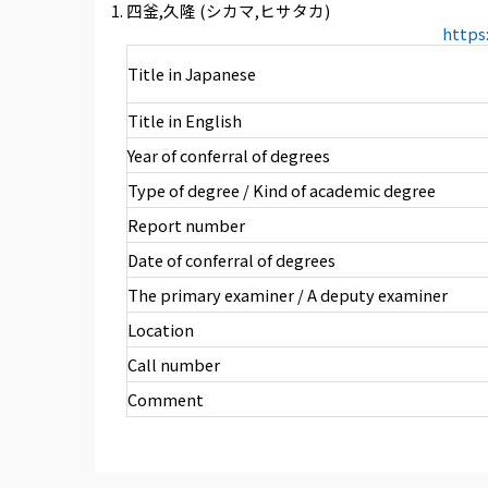
四釜,久隆 (シカマ,ヒサタカ)
https
Title in Japanese
Title in English
Year of conferral of degrees
Type of degree / Kind of academic degree
Report number
Date of conferral of degrees
The primary examiner / A deputy examiner
Location
Call number
Comment