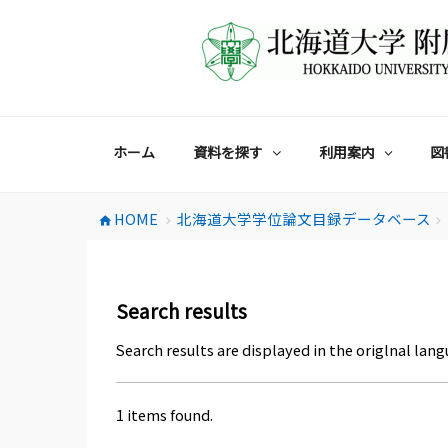
コ
ン
テ
ン
ツ
へ
ス
ホーム
資料を探す
利用案内
図
キ
ッ
プ
HOME
北海道大学学位論文目録データベース
home
chevron_right
chevron_right
Search results
Search results are displayed in the origlnal lang
1 items found.