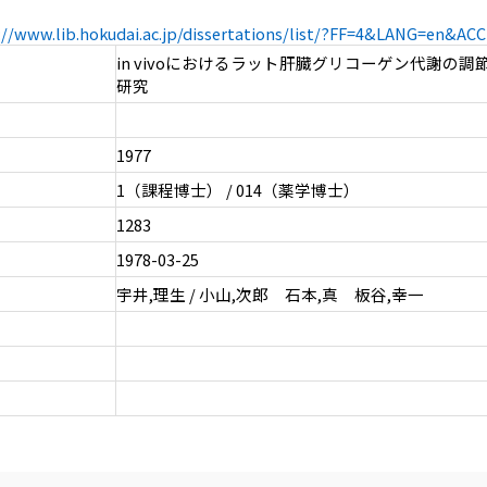
://www.lib.hokudai.ac.jp/dissertations/list/?FF=4&LANG=en&A
in vivoにおけるラット肝臓グリコーゲン代謝の
研究
1977
1（課程博士） / 014（薬学博士）
1283
1978-03-25
宇井,理生 / 小山,次郎 石本,真 板谷,幸一