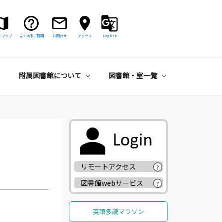
トマップ
よくあるご質問
お問合せ
アクセス
English
附属図書館について
図書館・室一覧
リモートアクセス
?
図書館webサービス
?
英語多読マラソン