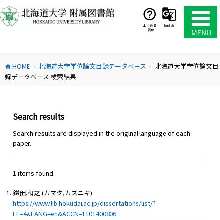
コ
ン
テ
よくある
English
ご質問
ン
ツ
へ
HOME
北海道大学学位論文目録データベース
北海道大学学位論文目
ス
home
chevron_right
chevron_right
録データベース 検索結果
キ
ッ
プ
Search results
Search results are displayed in the origlnal language of each
paper.
1 items found.
鎌田,和之 (カマタ,カズユキ)
https://www.lib.hokudai.ac.jp/dissertations/list/?
FF=4&LANG=en&ACCN=1101400806