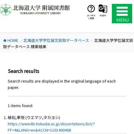
コ
ン
テ
よくある
English
ご質問
ン
ツ
へ
HOME
北海道大学学位論文目録データベース
北海道大学学位論文目
ス
home
chevron_right
chevron_right
録データベース 検索結果
キ
ッ
プ
Search results
Search results are displayed in the origlnal language of each
paper.
1 items found.
植松,孝悦 (ウエマツ,タカヨシ)
https://www.lib.hokudai.ac.jp/dissertations/list/?
FF=4&LANG=en&ACCN=1101400408