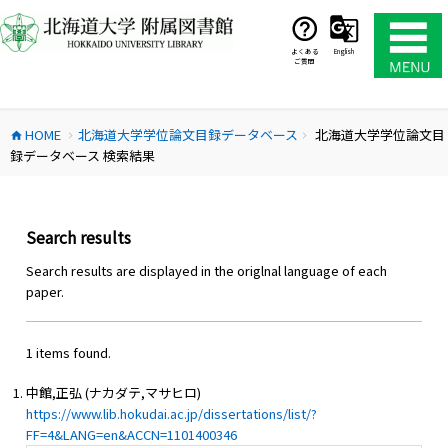
コ
ン
テ
よくある
English
ご質問
ン
ツ
へ
HOME
北海道大学学位論文目録データベース
北海道大学学位論文目
ス
home
chevron_right
chevron_right
録データベース 検索結果
キ
ッ
プ
Search results
Search results are displayed in the origlnal language of each
paper.
1 items found.
中館,正弘 (ナカダテ,マサヒロ)
https://www.lib.hokudai.ac.jp/dissertations/list/?
FF=4&LANG=en&ACCN=1101400346