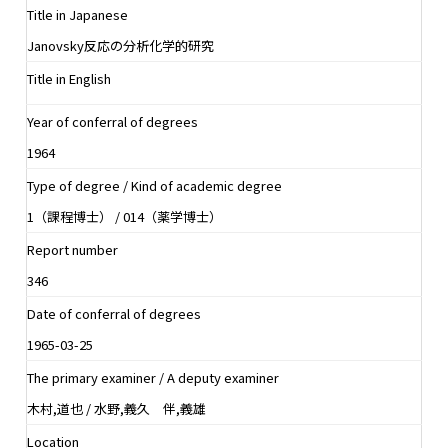
Title in Japanese
Janovsky反応の分析化学的研究
Title in English
Year of conferral of degrees
1964
Type of degree / Kind of academic degree
1（課程博士） / 014（薬学博士）
Report number
346
Date of conferral of degrees
1965-03-25
The primary examiner / A deputy examiner
木村,道也 / 水野,義久 伴,義雄
Location