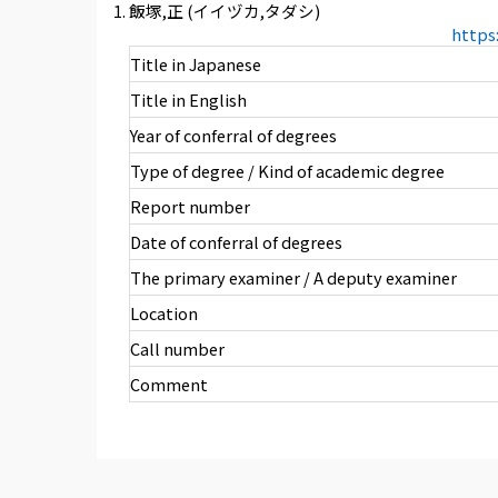
飯塚,正 (イイヅカ,タダシ)
https
Title in Japanese
Title in English
Year of conferral of degrees
Type of degree / Kind of academic degree
Report number
Date of conferral of degrees
The primary examiner / A deputy examiner
Location
Call number
Comment