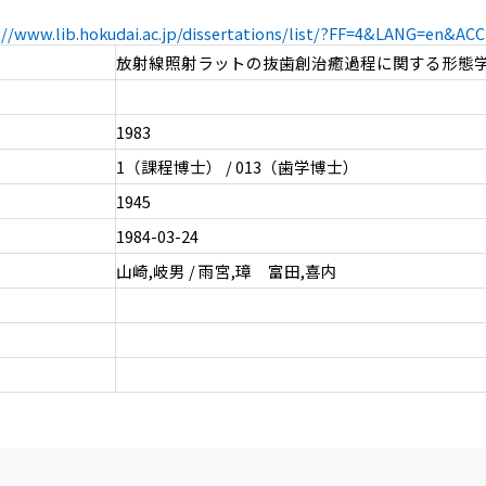
://www.lib.hokudai.ac.jp/dissertations/list/?FF=4&LANG=en&A
放射線照射ラットの抜歯創治癒過程に関する形態
1983
1（課程博士） / 013（歯学博士）
1945
1984-03-24
山崎,岐男 / 雨宮,璋 富田,喜内