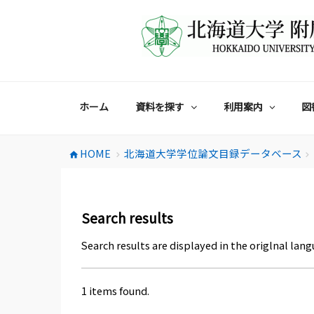
コ
ン
テ
ン
ツ
へ
ス
ホーム
資料を探す
利用案内
図
キ
ッ
プ
HOME
北海道大学学位論文目録データベース
home
chevron_right
chevron_right
Search results
Search results are displayed in the origlnal lang
1 items found.