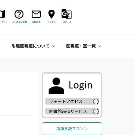
トマップ
よくあるご質問
お問合せ
アクセス
English
附属図書館について
図書館・室一覧
リモートアクセス
?
図書館webサービス
?
英語多読マラソン