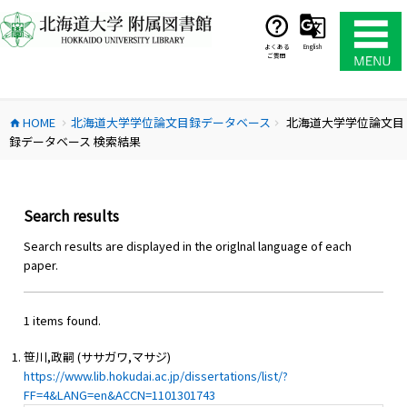
コ
ン
テ
よくある
English
ご質問
ン
ツ
へ
HOME
北海道大学学位論文目録データベース
北海道大学学位論文目
ス
home
chevron_right
chevron_right
録データベース 検索結果
キ
ッ
プ
Search results
Search results are displayed in the origlnal language of each
paper.
1 items found.
笹川,政嗣 (ササガワ,マサジ)
https://www.lib.hokudai.ac.jp/dissertations/list/?
FF=4&LANG=en&ACCN=1101301743