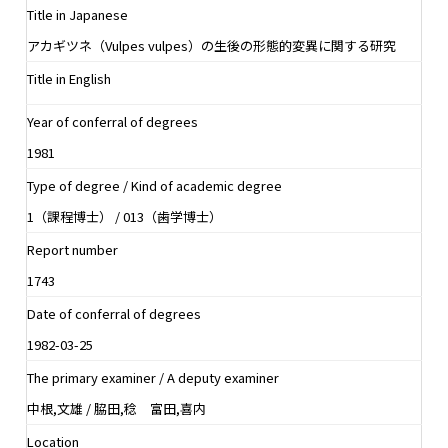
Title in Japanese
アカギツネ（Vulpes vulpes）の生後の形態的変異に関する研究
Title in English
Year of conferral of degrees
1981
Type of degree / Kind of academic degree
1（課程博士） / 013（歯学博士）
Report number
1743
Date of conferral of degrees
1982-03-25
The primary examiner / A deputy examiner
中根,文雄 / 脇田,稔 富田,喜内
Location