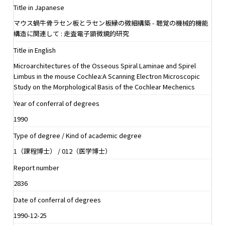
Title in Japanese
マウス蝸牛骨ラセン板とラセン板縁の微細構築 - 聴覚の機械的機能
構造に関連して : 走査電子顕微鏡的研究
Title in English
Microarchitectures of the Osseous Spiral Laminae and Spirel
Limbus in the mouse Cochlea:A Scanning Electron Microscopic
Study on the Morphological Basis of the Cochlear Mechenics
Year of conferral of degrees
1990
Type of degree / Kind of academic degree
1（課程博士） / 012（医学博士）
Report number
2836
Date of conferral of degrees
1990-12-25