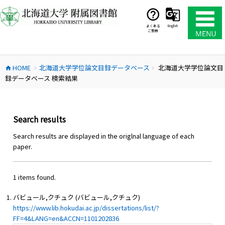
コ
ン
テ
よくある
English
ご質問
ン
ツ
へ
HOME
北海道大学学位論文目録データベース
北海道大学学位論文目
ス
home
chevron_right
chevron_right
録データベース 検索結果
キ
ッ
プ
Search results
Search results are displayed in the origlnal language of each
paper.
1 items found.
バビュール,クチュク (バビュール,クチュク)
https://www.lib.hokudai.ac.jp/dissertations/list/?
FF=4&LANG=en&ACCN=1101202836