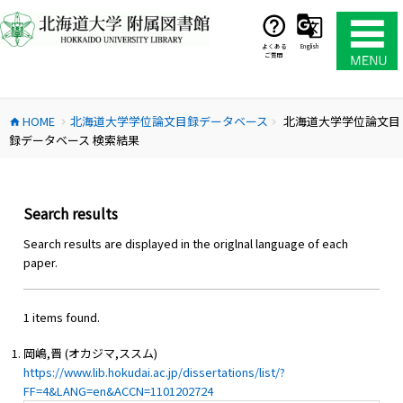
コ
ン
テ
よくある
English
ご質問
ン
ツ
へ
HOME
北海道大学学位論文目録データベース
北海道大学学位論文目
ス
home
chevron_right
chevron_right
録データベース 検索結果
キ
ッ
プ
Search results
Search results are displayed in the origlnal language of each
paper.
1 items found.
岡嶋,晋 (オカジマ,ススム)
https://www.lib.hokudai.ac.jp/dissertations/list/?
FF=4&LANG=en&ACCN=1101202724