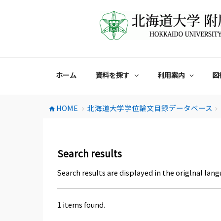
コ
ン
テ
ン
ツ
へ
ス
ホーム
資料を探す
利用案内
図
キ
ッ
プ
HOME
北海道大学学位論文目録データベース
home
chevron_right
chevron_right
Search results
Search results are displayed in the origlnal lang
1 items found.