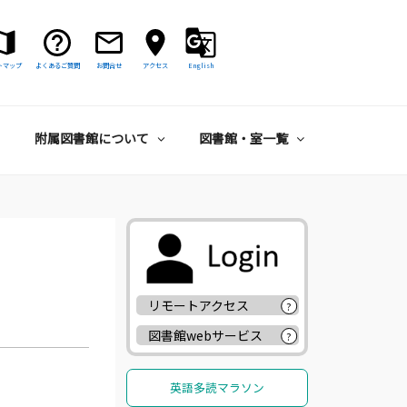
トマップ
よくあるご質問
お問合せ
アクセス
English
附属図書館について
図書館・室一覧
リモートアクセス
?
図書館webサービス
?
英語多読マラソン