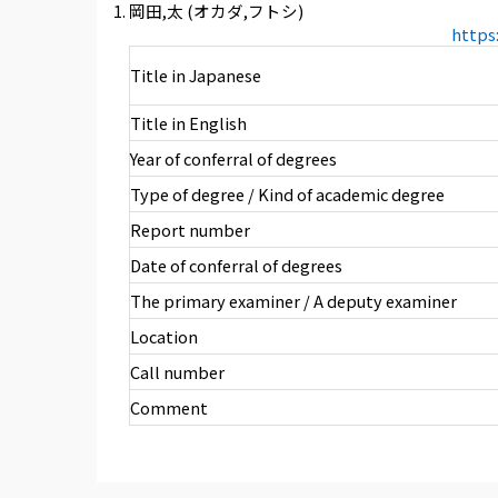
岡田,太 (オカダ,フトシ)
https
Title in Japanese
Title in English
Year of conferral of degrees
Type of degree / Kind of academic degree
Report number
Date of conferral of degrees
The primary examiner / A deputy examiner
Location
Call number
Comment