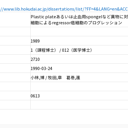
://www.lib.hokudai.ac.jp/dissertations/list/?FF=4&LANG=en&A
Plastic plateあるいは止血用spongelなど異
細胞によるregressor癌細胞のプログレッション
1989
1（課程博士） / 012（医学博士）
2710
1990-03-24
小林,博 / 牧田,章 葛巻,暹
0613