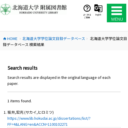
コ
ン
テ
よくある
English
ご質問
ン
ツ
へ
HOME
北海道大学学位論文目録データベース
北海道大学学位論文目
ス
home
chevron_right
chevron_right
録データベース 検索結果
キ
ッ
プ
Search results
Search results are displayed in the origlnal language of each
paper.
1 items found.
坂井,宏光 (サカイ,ヒロミツ)
https://www.lib.hokudai.ac.jp/dissertations/list/?
FF=4&LANG=en&ACCN=1100102271