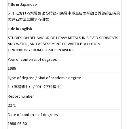
Title in Japanese
河川における水質および粒径別底質中重金属の挙動と外部起因汚染
の評価方法に関する研究
Title in English
STUDIES ON BEHAVIOUR OF HEAVY METALS IN SIEVED SEDIMENTS
AND WATER, AND ASSESSMENT OF WATER POLLUTION
ORIGINATING FROM OUTSIDE IN RIVERS
Year of conferral of degrees
1986
Type of degree / Kind of academic degree
1（課程博士） / 001（学術博士）
Report number
2271
Date of conferral of degrees
1986-06-30