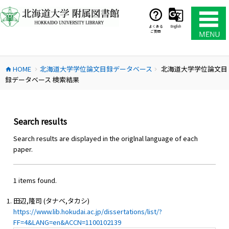
コ
ン
テ
よくある
English
ご質問
ン
ツ
へ
HOME
北海道大学学位論文目録データベース
北海道大学学位論文目
ス
home
chevron_right
chevron_right
録データベース 検索結果
キ
ッ
プ
Search results
Search results are displayed in the origlnal language of each
paper.
1 items found.
田辺,隆司 (タナベ,タカシ)
https://www.lib.hokudai.ac.jp/dissertations/list/?
FF=4&LANG=en&ACCN=1100102139