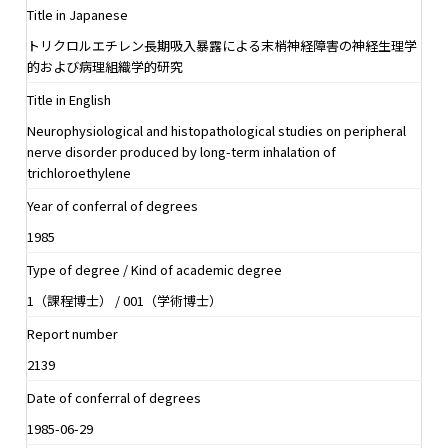
Title in Japanese
トリクロルエチレン長期吸入暴露による末梢神経障害の神経生理学
的および病理組織学的研究
Title in English
Neurophysiological and histopathological studies on peripheral
nerve disorder produced by long-term inhalation of
trichloroethylene
Year of conferral of degrees
1985
Type of degree / Kind of academic degree
1（課程博士） / 001（学術博士）
Report number
2139
Date of conferral of degrees
1985-06-29