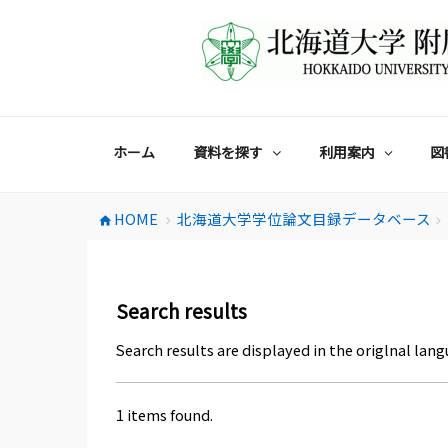
コ
ン
テ
ン
ツ
へ
ス
ホーム
資料を探す
利用案内
図
キ
ッ
プ
HOME
北海道大学学位論文目録データベース
home
chevron_right
chevron_right
Search results
Search results are displayed in the origlnal lang
1 items found.