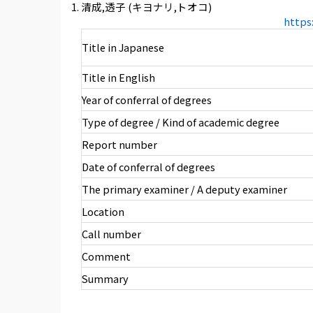
清成,透子 (キヨナリ,トオコ)
https
Title in Japanese
Title in English
Year of conferral of degrees
Type of degree / Kind of academic degree
Report number
Date of conferral of degrees
The primary examiner / A deputy examiner
Location
Call number
Comment
Summary