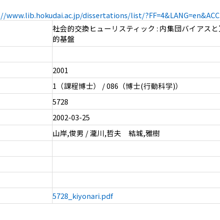
://www.lib.hokudai.ac.jp/dissertations/list/?FF=4&LANG=en&A
社会的交換ヒューリスティック : 内集団バイアス
的基盤
2001
1（課程博士） / 086（博士(行動科学)）
5728
2002-03-25
山岸,俊男 / 瀧川,哲夫 結城,雅樹
5728_kiyonari.pdf