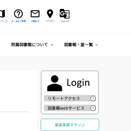
トマップ
よくあるご質問
お問合せ
アクセス
English
附属図書館について
図書館・室一覧
リモートアクセス
?
図書館webサービス
?
英語多読マラソン