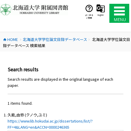
コ
ン
テ
よくある
English
ご質問
ン
ツ
へ
HOME
北海道大学学位論文目録データベース
北海道大学学位論文目
ス
home
chevron_right
chevron_right
録データベース 検索結果
キ
ッ
プ
Search results
Search results are displayed in the origlnal language of each
paper.
1 items found.
久能,由弥 (クノウ,ユミ)
https://www.lib.hokudai.ac.jp/dissertations/list/?
FF=4&LANG=en&ACCN=0000246365