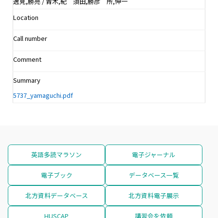
逸見,勝亮 / 青木,紀 須田,勝彦 所,伸一
Location
Call number
Comment
Summary
5737_yamaguchi.pdf
英語多読マラソン
電子ジャーナル
電子ブック
データベース一覧
北方資料データベース
北方資料電子展示
HUSCAP
講習会を依頼