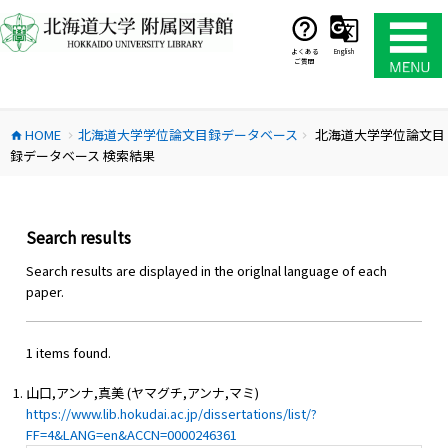
コ
ン
テ
よくある
English
ご質問
ン
ツ
へ
HOME
北海道大学学位論文目録データベース
北海道大学学位論文目
ス
home
chevron_right
chevron_right
録データベース 検索結果
キ
ッ
プ
Search results
Search results are displayed in the origlnal language of each
paper.
1 items found.
山口,アンナ,真美 (ヤマグチ,アンナ,マミ)
https://www.lib.hokudai.ac.jp/dissertations/list/?
FF=4&LANG=en&ACCN=0000246361