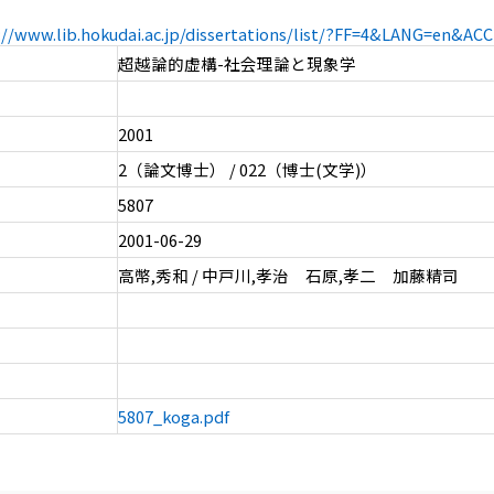
://www.lib.hokudai.ac.jp/dissertations/list/?FF=4&LANG=en&A
超越論的虚構-社会理論と現象学
2001
2（論文博士） / 022（博士(文学)）
5807
2001-06-29
高幣,秀和 / 中戸川,孝治 石原,孝二 加藤精司
5807_koga.pdf