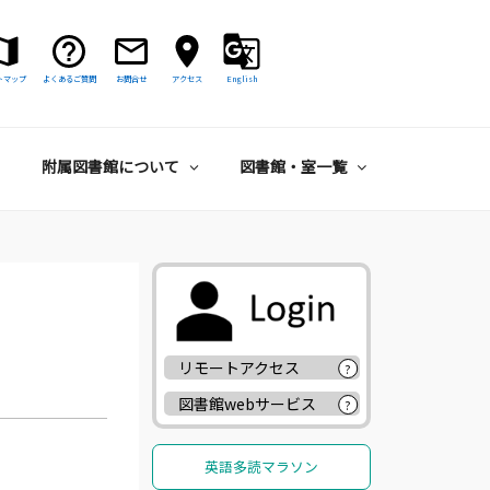
トマップ
よくあるご質問
お問合せ
アクセス
English
附属図書館について
図書館・室一覧
リモートアクセス
?
図書館webサービス
?
英語多読マラソン