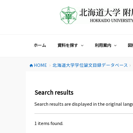
コ
ン
テ
ン
ツ
へ
ス
ホーム
資料を探す
利用案内
図
キ
ッ
プ
HOME
北海道大学学位論文目録データベース
home
chevron_right
chevron_right
Search results
Search results are displayed in the origlnal lang
1 items found.