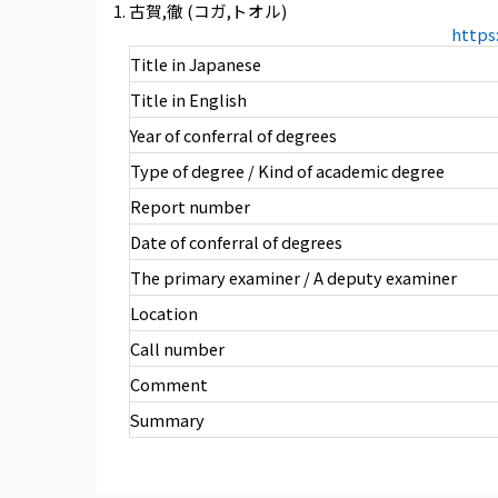
古賀,徹 (コガ,トオル)
https
Title in Japanese
Title in English
Year of conferral of degrees
Type of degree / Kind of academic degree
Report number
Date of conferral of degrees
The primary examiner / A deputy examiner
Location
Call number
Comment
Summary