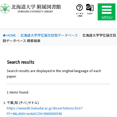
コ
ン
テ
よくある
English
ご質問
ン
ツ
へ
HOME
北海道大学学位論文目録データベース
北海道大学学位論文目
ス
home
chevron_right
chevron_right
録データベース 検索結果
キ
ッ
プ
Search results
Search results are displayed in the origlnal language of each
paper.
1 items found.
千葉,知 (チバ,サトル)
https://www.lib.hokudai.ac.jp/dissertations/list/?
FF=4&LANG=en&ACCN=0000003590