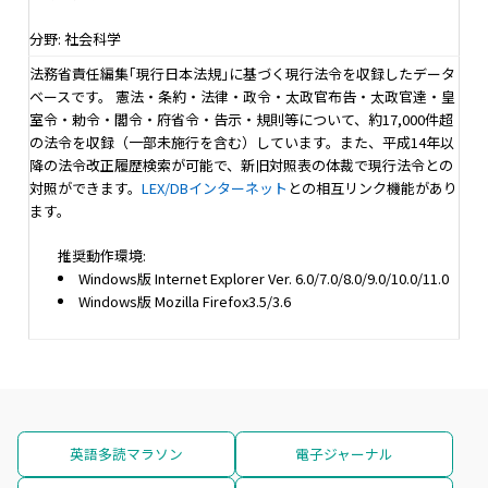
分野: 社会科学
法務省責任編集｢現行日本法規｣に基づく現行法令を収録したデータ
ベースです。 憲法・条約・法律・政令・太政官布告・太政官達・皇
室令・勅令・閣令・府省令・告示・規則等について、約17,000件超
の法令を収録（一部未施行を含む）しています。また、平成14年以
降の法令改正履歴検索が可能で、新旧対照表の体裁で現行法令との
対照ができます。
LEX/DBインターネット
との相互リンク機能があり
ます。
推奨動作環境:
Windows版 Internet Explorer Ver. 6.0/7.0/8.0/9.0/10.0/11.0
Windows版 Mozilla Firefox3.5/3.6
英語多読マラソン
電子ジャーナル