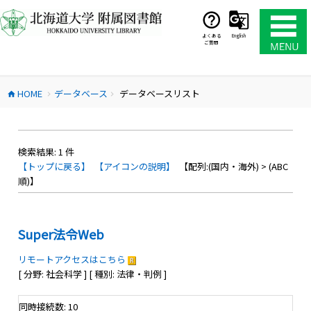
コ
ン
テ
よくある
English
ご質問
ン
ツ
へ
HOME
データベース
データベースリスト
ス
home
chevron_right
chevron_right
キ
ッ
プ
検索結果:
1
件
【トップに戻る】
【アイコンの説明】
【配列:(国内・海外) > (ABC
順)】
Super法令Web
リモートアクセスはこちら
[ 分野: 社会科学 ] [ 種別: 法律・判例 ]
同時接続数: 10