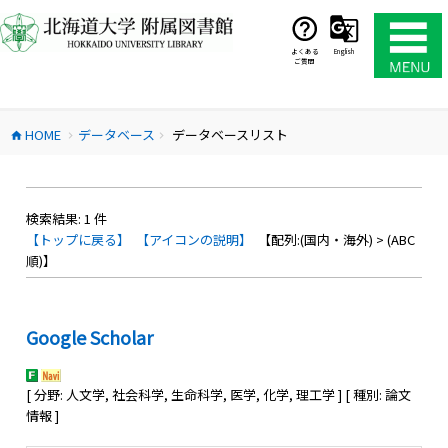
コ
ン
テ
よくある
English
ご質問
ン
ツ
へ
HOME
データベース
データベースリスト
ス
home
chevron_right
chevron_right
キ
ッ
プ
検索結果:
1
件
【トップに戻る】
【アイコンの説明】
【配列:(国内・海外) > (ABC
順)】
Google Scholar
[ 分野: 人文学, 社会科学, 生命科学, 医学, 化学, 理工学 ] [ 種別: 論文
情報 ]