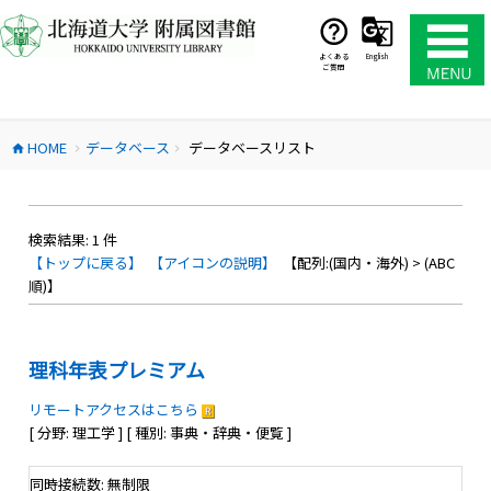
コ
ン
テ
よくある
English
ご質問
ン
ツ
へ
HOME
データベース
データベースリスト
ス
home
chevron_right
chevron_right
キ
ッ
プ
検索結果:
1
件
【トップに戻る】
【アイコンの説明】
【配列:(国内・海外) > (ABC
順)】
理科年表プレミアム
リモートアクセスはこちら
[ 分野: 理工学 ] [ 種別: 事典・辞典・便覧 ]
同時接続数: 無制限