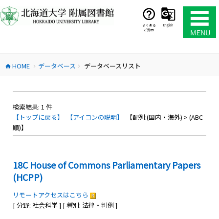
コ
ン
テ
よくある
English
ご質問
ン
ツ
へ
HOME
データベース
データベースリスト
ス
home
chevron_right
chevron_right
キ
ッ
プ
検索結果:
1
件
【トップに戻る】
【アイコンの説明】
【配列:(国内・海外) > (ABC
順)】
18C House of Commons Parliamentary Papers
(HCPP)
リモートアクセスはこちら
[ 分野: 社会科学 ] [ 種別: 法律・判例 ]