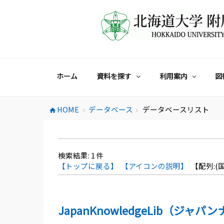
コ
ン
テ
ン
ツ
へ
ス
ホーム
資料を探す
利用案内
図
キ
ッ
プ
HOME
データベース
データベースリスト
home
chevron_right
chevron_right
検索結果:
1
件
【トップに戻る】
【アイコンの説明】
【配列:(国
JapanKnowledgeLib（ジャパン