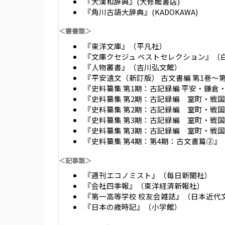
『大漢和辞典』(大修館書店)
『角川古語大辞典』(KADOKAWA)
＜叢書類＞
『東洋文庫』（平凡社）
『文庫クセジュ ベストセレクション』（
『人物叢書』（吉川弘文館）
『平安遺文（新訂版） 古文書編 第1巻～
『史料纂集 第1期：古記録編 平安・鎌倉
『史料纂集 第2期：古記録編 室町・戦
『史料纂集 第2期：古記録編 室町・戦
『史料纂集 第3期：古記録編 室町・戦
『史料纂集 第3期：古記録編 室町・戦国
『史料纂集 第4期：第4期：古文書篇②』
＜記事類＞
『週刊エコノミスト』（毎日新聞社）
『会社四季報』（東洋経済新報社）
『第一高等学校 校友会雑誌』（日本近代
『日本の歳時記』（小学館）