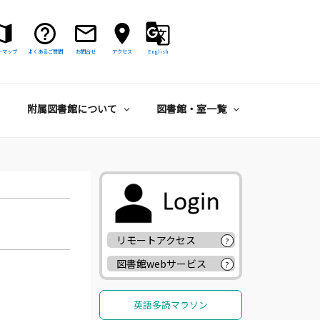
トマップ
よくあるご質問
お問合せ
アクセス
English
附属図書館について
図書館・室一覧
リモートアクセス
?
図書館webサービス
?
英語多読マラソン