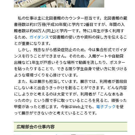
私の仕事は主に北図書館のカウンター担当です。北図書館の蔵
書冊数は約37万冊(平成30年度)と学内で2番目ですが、年間の入
館者数は約68万人(同上)と学内一です。特に1年生が多く利用す
るため、
ガイダンス
で図書館の使い方や資料の探し方を伝えるこ
とが重要になります。
しかし、残念ながら感染症防止のため，今は集合形式でガイダ
ンスを行うことができません。そのため、入館ゲートや自動貸
出機など1年生が戸惑いそうな場所で動画を流したり、ポスター
を貼ったりすることで、できる限り学生自身で使い方に気づける
ような環境づくりを心掛けています。
また、私は展示も担当しています。展示では、利用者が普段目
にしない本と出会うきっかけを創ることができます。どんな内容
にしようかと考えるのは大変ですが、利用者が「こんな本もあ
ったのか」という顔で手に取っているところを見ると、頑張った
甲斐があったと感じます。今後はWeb上でも、
電子ブック
を使
って展示ができないかと考えているところです。
広報部会の仕事内容