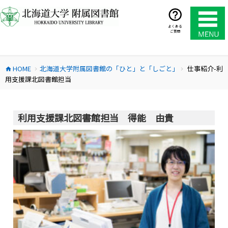
コ
ン
テ
よくある
ご質問
ン
ツ
へ
HOME
北海道大学附属図書館の「ひと」と「しごと」
仕事紹介-利
ス
home
chevron_right
chevron_right
用支援課北図書館担当
キ
ッ
プ
利用支援課北図書館担当 得能 由貴