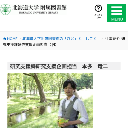
コ
ン
テ
よくある
ご質問
ン
ツ
へ
HOME
北海道大学附属図書館の「ひと」と「しごと」
仕事紹介-研
ス
home
chevron_right
chevron_right
究支援課研究支援企画担当（旧）
キ
ッ
プ
研究支援課研究支援企画担当 本多 竜二