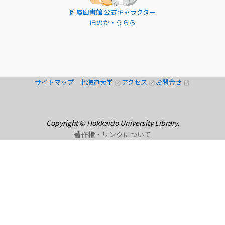
附属図書館 公式キャラクター
ほのか・うらら
サイトマップ
北海道大学
アクセス
お問合せ
open_in_new
open_in_new
open_in_new
Copyright © Hokkaido University Library.
著作権・リンクについて