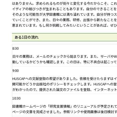
はありません。求められるものが刻々と変化する今だからこそ、こ
イディアの結びつきが生まれることもあります。自分のできることを
そのような可能性が大学図書館には満ち溢れています。自分が持つ
ていくことができ、また、日々の業務、研修、出張から新たなこと
恵まれています。もし何か挑戦してみたいということがあれば、ぜひ
ある1日の流れ
8:30
日々の業務は、メールのチェックから始まります。また、サーバや
W
動しているかどうかも確認します。この日は、特に不具合は起こって
9:00
HUSCAPへの文献登録の希望がありました。依頼を受けたらまずは
開可能かどうか出版社のポリシーをチェックします。
HUSCAP
への登
がわかったので、提供された論文のファイルを登録、インターネッ
10:30
図書館ホームページの「研究支援情報」のリニューアルが予定され
ページの文章を完成させました。参照リンクや使用画像は後日検討