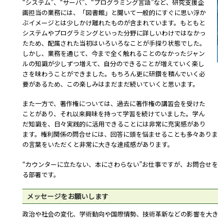
“システム”、“サーバ”、“プログラミング言語”など、研究支援企
画担当の業務には、「図書館」と聞いて一般的にすぐに思い浮か
ぶイメージとは少しかけ離れたものが含まれています。もともと
システムやプログラミングといった分野に詳しいわけではなかっ
たため、配属された当初はいろいろなことが手探り状態でした。
しかし、業務を通じて、今まで全く触れることのなかったジャン
ルの知識が少しずつ増えて、自分のできることが増えていく楽し
さを味わうことができました。もちろん更に研鑽を積んでいく必
要があるため、この楽しみはまだまだ続いていくと思います。
また一方で、著作権については、過去に著作権の講習会を受けた
ことがあり、それ以来興味を持って学習を続けていました。学ん
だ知識を、日々実践的に活用できることには非常に充実感があり
ます。権利関係の問合せには、回答に頭を悩ませることも多々あり
の言葉をいただくと非常に大きな達成感があります。
“カウンターに立たない、本にさわらない”お仕事ですが、お問合せを
る部署です。
メッセージをお願いします
政治や社会の変化、学術動向や国際情勢、技術革新などの影響を大