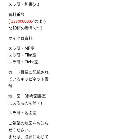
スラ研・和書(未)
資料番号
1370000005
("
"のよう
な10桁の番号です)
マイクロ資料
スラ研・MF室
スラ研・Film室
スラ研・Fiche室
カード目録に記載され
ているキャビネット番
号
地 図 (参考図書室
にあるものを除く)
スラ研・地図室
ご希望の地図をお知ら
せください。
または、必要に応じて