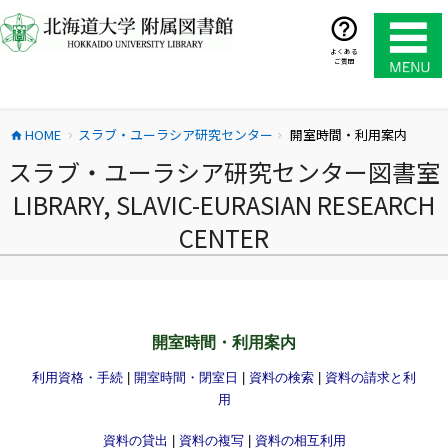
コ
ン
テ
よくある
ご質問
ン
ツ
へ
HOME
スラブ・ユーラシア研究センター
開室時間・利用案内
ス
home
chevron_right
chevron_right
キ
スラブ・ユーラシア研究センター図書室
ッ
LIBRARY, SLAVIC-EURASIAN RESEARCH
プ
CENTER
開室時間・利用案内
利用資格・手続
|
開室時間・閉室日
|
資料の検索
|
資料の請求と利
用
資料の貸出
|
資料の複写
|
資料の相互利用