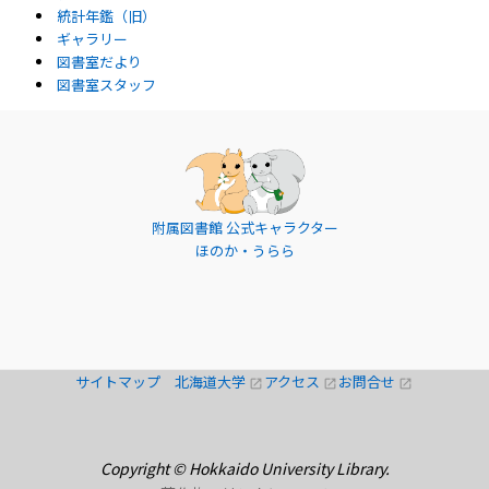
統計年鑑（旧）
ギャラリー
図書室だより
図書室スタッフ
附属図書館 公式キャラクター
ほのか・うらら
サイトマップ
北海道大学
アクセス
お問合せ
open_in_new
open_in_new
open_in_new
Copyright © Hokkaido University Library.