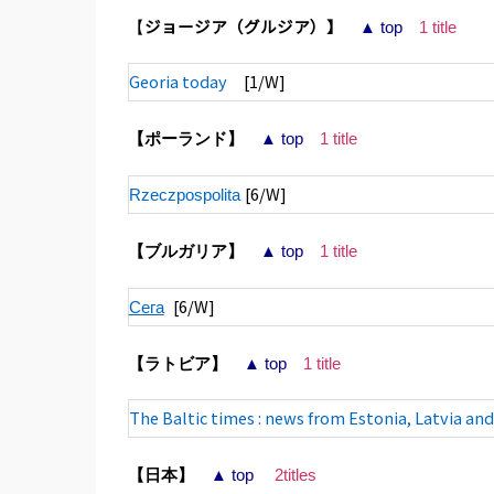
ジョージア（グルジア）】
【
▲ top
1 title
Georia today
[1/W]
【ポーランド】
▲ top
1 title
[6/W]
Rzeczpospolita
【ブルガリア】
▲ top
1 title
[6/W]
Сега
【ラトビア】
▲ top
1 title
The Baltic times : news from Estonia, Latvia and
【日本】
▲ top
2titles