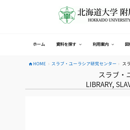
コ
ン
テ
ン
ツ
へ
ス
ホーム
資料を探す
利用案内
図
キ
ッ
プ
HOME
スラブ・ユーラシア研究センター
スラ
home
chevron_right
chevron_right
スラブ・
LIBRARY, SL