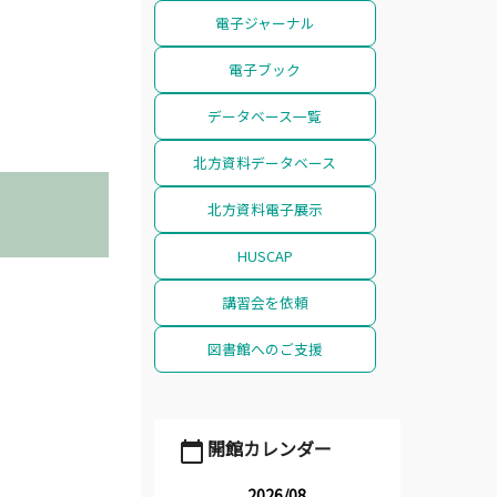
電子ジャーナル
電子ブック
データベース一覧
北方資料データベース
北方資料電子展示
HUSCAP
講習会を依頼
図書館へのご支援
開館カレンダー
calendar_today
2026/08