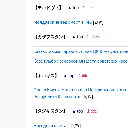
【モルドヴァ】
▲ top
1 title
Молдавские ведомости : МВ
[2/W]
【カザフスタン】
▲ top
2 titles
Казахстанская правда : орган ЦК Коммунистич
Корё ильбо : всесоюзная газета советских кор
【キルギス】
▲ top
1 title
Слово Кыргызстана : орган Центрального коми
[5/W]
Республики Кыргызстан
【タジキスタン】
▲ top
1 title
[1/W]
Народная газета