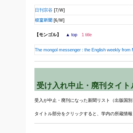
[7/W]
日刊宗谷
根室新聞
[6/W]
【モンゴル】
▲ top
1 title
The mongol messenger : the English weekly from 
受け入れ中止・廃刊タイト
受入が中止・廃刊になった新聞リスト（出版国別
タイトル部分をクリックすると、学内の所蔵情報