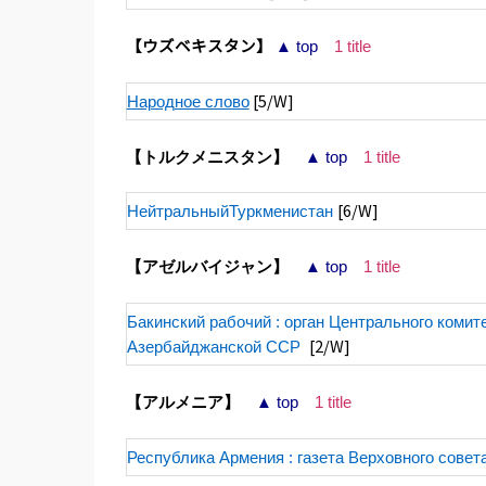
【ウズベキスタン】
▲ top
1 title
[5/W]
Народное слово
【トルクメニスタン】
▲ top
1 title
[6/W]
НейтральныйТуркменистан
【アゼルバイジャン】
▲ top
1 title
Бакинский рабочий : орган Центрального коми
[2/W]
Азербайджанской ССР
【アルメニア】
▲ top
1 title
Республика Армения : газета Верховного сове