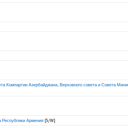
тета Компартии Азербайджана, Верховного совета и Совета Мини
[5/W]
та Республики Армения