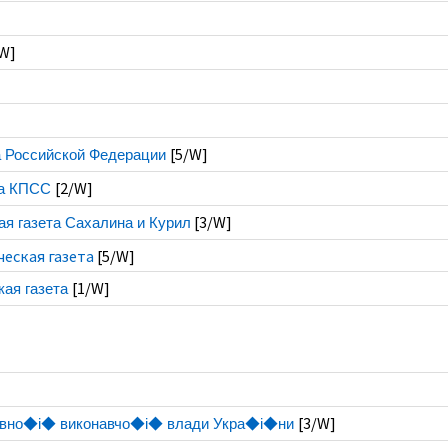
/W]
[5/W]
а Российской Федерации
[2/W]
та КПСС
[3/W]
ая газета Сахалина и Курил
еская газета
[5/W]
[1/W]
ая газета
[3/W]
жавно◆i◆ виконавчо◆i◆ влади Укра◆i◆ни