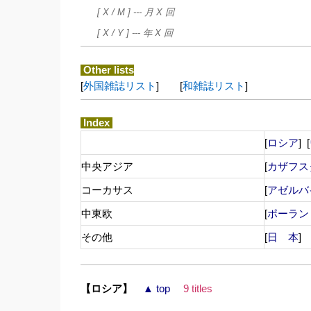
[ X / M ] --- 月 X 回
[ X / Y ] --- 年 X 回
Other lists
[
外国雑誌リスト
] [
和雑誌リスト
]
Index
[
ロシア
] [
中央アジア
[
カザフス
コーカサス
[
アゼルバ
中東欧
[
ポーラン
その他
[
日 本
【ロシア】
▲ top
9 titles