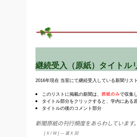
継続受入（原紙）タイトル
2016年現在 当室にて継続受入している新聞リス
原紙のみ
このリストに掲載の新聞は、
で収集
タイトル部分をクリックすると、学内にある
タイトルの後のコメント部分
新聞原紙の刊行頻度をあらわしています
[ X / W ] --- 週 X 回