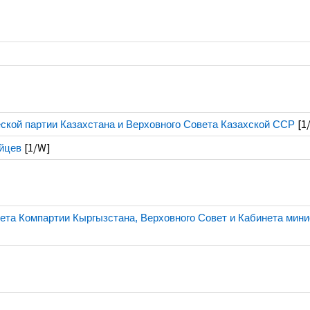
[1
еской партии Казахстана и Верховного Совета Казахской ССР
[1/W]
ейцев
тета Компартии Кыргызстана, Верховного Совет и Кабинета мини