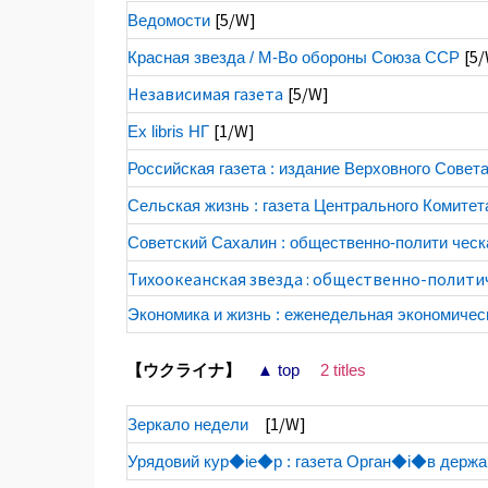
[5/W]
Ведомости
[5
Красная звезда / М-Во обороны Союза ССР
Независимая газета
[5/W]
[1/W]
Ex libris НГ
Российская газета : издание Верховного Совет
Сельская жизнь : газета Центрального Комите
Советский Сахалин : общественно-полити ческ
Тихоокеанская звезда : общественно-политич
Экономика и жизнь : еженедельная экономическ
【ウクライナ】
▲ top
2 titles
[1/W]
Зеркало недели
Урядовий кур◆ie◆р : газета Орган◆i◆в дер