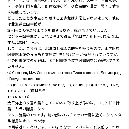
は、事業計画や会則、役員名簿など、水産協会の運営に関する情報
を掲載しています。
どうしたことか本誌を所蔵する図書館は非常に少ないようで、他に
は北海道立図書館が、
創刊号から第3 号までを所蔵する以外、確認できていません。
センター図書室は、これと併せて雑誌『北日本』創刊号. 東京: 北日
本社, 1924 年. を入手
しました。こちらは、北海道と樺太の時評を扱うもので、本学附属
図書館本館の佐藤昌介文庫に1 巻1 号と2 号が所蔵されていますが、
他の図書館での所蔵は、国会図書館や道立図書館を含め確認できて
いません。
⑦ Сергеев, М.А. Советские острова Тихого океана. Ленинград
: Государственное
социально-экономическое изд-во, Ленинградское отд-ние,
1938. 280 с.（資料番号:
1380707308）
太平洋上のソ連の島としてこの本が取り上げるのは、コマンドル諸
島、カラガ諸島、シャ
ンタル諸島の3 つです。前2 者はカムチャッカ半島に近く、シャンタ
ル諸島はオホーツク海
の西端近くにあります。このようなテーマの本はこれ以前もこれ以