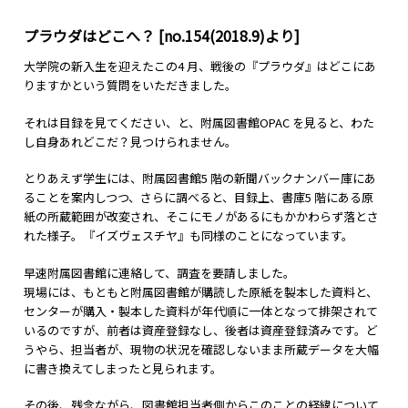
プラウダはどこへ？ [no.154(2018.9)より]
大学院の新入生を迎えたこの4 月、戦後の『プラウダ』はどこにあ
りますかという質問をいただきました。
それは目録を見てください、と、附属図書館OPAC を見ると、わた
し自身あれどこだ？見つけられません。
とりあえず学生には、附属図書館5 階の新聞バックナンバー庫にあ
ることを案内しつつ、さらに調べると、目録上、書庫5 階にある原
紙の所蔵範囲が改変され、そこにモノがあるにもかかわらず落とさ
れた様子。『イズヴェスチヤ』も同様のことになっています。
早速附属図書館に連絡して、調査を要請しました。
現場には、もともと附属図書館が購読した原紙を製本した資料と、
センターが購入・製本した資料が年代順に一体となって排架されて
いるのですが、前者は資産登録なし、後者は資産登録済みです。ど
うやら、担当者が、現物の状況を確認しないまま所蔵データを大幅
に書き換えてしまったと見られます。
その後、残念ながら、図書館担当者側からこのことの経緯について