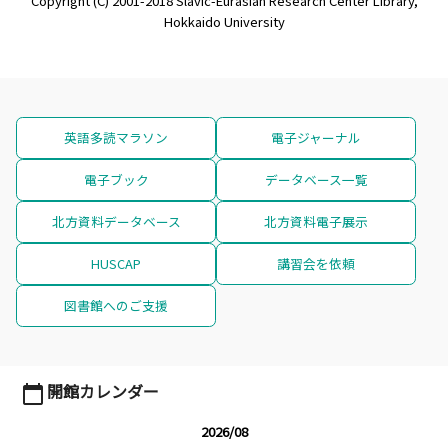
Copyright (C) 2001-2018 Slavic-Eurasian Research Center Library,
Hokkaido University
英語多読マラソン
電子ジャーナル
電子ブック
データベース一覧
北方資料データベース
北方資料電子展示
HUSCAP
講習会を依頼
図書館へのご支援
開館カレンダー
calendar_today
2026/08