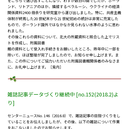
をこちらで選び出すことになり、わずか数日の間でしたが、ポーラ
ンド、リトアニアのほか、隣接するベラルーシ、ウクライナの経済
関係資料2400 冊余りを研究室から運び出しました。特に、共産主義
体制が終焉した20 世紀末から21 世紀初めの統計は非常に充実した
もので、ポーランド国外ではなかなか見られない水準のように思わ
れました。
その後これらの資料について、北大の所蔵資料と照合した上でリス
トを作成し、附属図書
館の資料として受入れ手続きをお願いしたところ、昨年中に一部を
除いて、ほぼ整理が完了しましたので、お知らせ申し上げます。ま
た、この件についてご協力いただいた附属図書館関係者のみなさま
に、お礼申し上げます。［兎内］
雑誌記事データづくり継続中 [no.152(2018.2
)よ
り]
センターニュースNo. 146（2016.8）で、雑誌記事の目録づくりをし
ていることをお伝えしましたが、その後、以下の雑誌について作業
をおこないましたのでお知らせします。