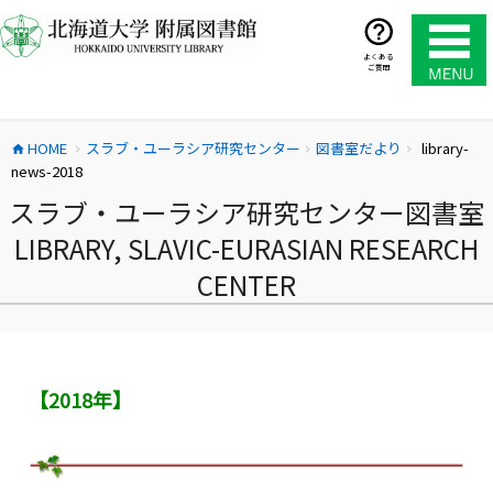
コ
ン
テ
よくある
ご質問
ン
ツ
へ
HOME
スラブ・ユーラシア研究センター
図書室だより
library-
ス
home
chevron_right
chevron_right
chevron_right
news-2018
キ
ッ
スラブ・ユーラシア研究センター図書室
プ
LIBRARY, SLAVIC-EURASIAN RESEARCH
CENTER
【2018年】