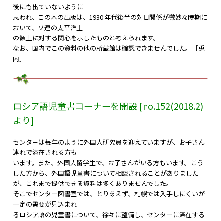
後にも出ていないように
思われ、この本の出版は、1930 年代後半の対日関係が微妙な時期に
おいて、ソ連の太平洋上
の領土に対する関心を示したものと考えられます。
なお、国内でこの資料の他の所蔵館は確認できませんでした。［兎
内］
ロシア語児童書コーナーを開設 [no.152(2018.2
)
より]
センターは毎年のように外国人研究員を迎えていますが、お子さん
連れで滞在される方も
います。また、外国人留学生で、お子さんがいる方もいます。こう
した方から、外国語児童書について相談されることがありました
が、これまで提供できる資料は多くありませんでした。
そこでセンター図書室では、とりあえず、札幌では入手しにくいが
一定の需要が見込まれ
るロシア語の児童書について、徐々に整備し、センターに滞在する