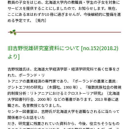
教員の子女をはじめ、北海道大学内の教職員・学生の子女を対象に
サービスを提供することにしましたので、お知らせします。現在、
ここにある本はわずか10 冊に過ぎませんが、今後継続的に整備を進
める予定です。［兎内］
旧吉野悦雄研究室資料について [no.152(2018.2
)
より]
吉野悦雄氏は、北海道大学経済学部・経済学研究科で長く仕事をさ
れた、ポーランド・リ
トアニアの農業経済の専門家であり、『ポーランドの農業と農民 :
グシトエフ村の研究』（木鐸社、1993 年）、『複数民族社会の微視
的制度分析：リトアニアにおけるミクロストーリア研究』（北海道
大学図書刊行会、2000 年）などの著書があります。2013 年春に退
職され、名誉教授となりました。
センター図書室は、吉野氏が北海道大学を退職なされるに当たって
関係者からお話をいた
だき、研究室に残置されていた資料から、今後、役立ちそうなもの