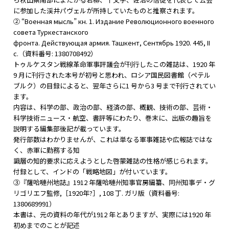
に参加した渓井パヴェルが所持していたものと推察されます。
② “Военная мысль” кн. 1. Издание Революционного военного
совета Туркестанского
фронта. Действующая армия. Ташкент, Сентябрь 1920. 445, II
с.（資料番号: 1380708492）
トゥルケスタン戦線革命軍事評議会が刊行したこの雑誌は、1920 年
9 月に刊行された本号が初号と思われ、ロシア国民図書館（ペテル
ブルク）の目録によると、翌年さらに1 号から3 号まで刊行されてい
ます。
内容は、科学の部、政治の部、経済の部、概観、技術の部、芸術・
科学技術ニュース・航空、書評等にわたり、巻末に、出版の趣旨を
説明する編集部後記が載っています。
発行部数はわかりませんが、これは単なる軍事雑誌や広報誌ではな
く、赤軍に勤務する知
識層の知的要求に応えようとした啓蒙雑誌の性格が感じられます。
付録として、インドの「戦略地図」が付いています。
③『薩哈嗹州地誌』1912 年薩哈嗹州知事官房編纂、同州知事デ・グ
リゴリエフ監修,［1920年?］, 108 丁. ガリ版（資料番号:
1380689991）
本書は、元の資料の年代が1912 年とありますが、実際には1920 年
初めまでのことが記述