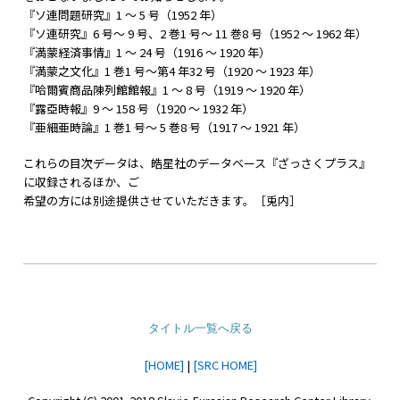
『ソ連問題研究』1 ～ 5 号（1952 年）
『ソ連研究』6 号～ 9 号、2 巻1 号～ 11 巻8 号（1952 ～ 1962 年）
『満蒙経済事情』1 ～ 24 号（1916 ～ 1920 年）
『満蒙之文化』1 巻1 号～第4 年32 号（1920 ～ 1923 年）
『哈爾賓商品陳列館館報』1 ～ 8 号（1919 ～ 1920 年）
『露亞時報』9 ～ 158 号（1920 ～ 1932 年）
『亜細亜時論』1 巻1 号～ 5 巻8 号（1917 ～ 1921 年）
これらの目次データは、皓星社のデータベース『ざっさくプラス』
に収録されるほか、ご
希望の方には別途提供させていただきます。［兎内］
タイトル一覧へ戻る
[HOME]
|
[SRC HOME]