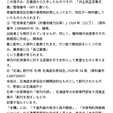
この冊子は、古書店から入手したものですが、「井上恒正収集文
書」整理番号 --007 と書いた、
衆議院憲政記念館の事務用封筒に入っており、同氏が一時所蔵して
いたものとみられます。
⑤『尼港事変乃顛末（附薩哈嗹乃沿革）』1924 年.［32 丁］.（資料
番号: 1380686474）は、編者、
出版者とも明示されていませんが、同じく、薩哈嗹州派遣軍がその
執務用に作成し、関係部
署に配布した資料と推察されます。ガリ版で略地図をいくつか含
み、裏表紙には「長江蔵書」
という墨書が見られます。
軍内の尼港事件に対する認識を示す史料として貴重なものと考えま
す。
⑥『北海』創刊号. 札幌: 北海道水産協会, 1929 年. 56 頁.（資料番号:
1380725697）
本誌は、北海道水産協会の機関誌的なものとして創刊されたもの
で、巻頭には北海道庁小
石季一水産課長の「発刊の辞」、北海道帝大水産専門部佐々茂雄主
事の「創刊を祝す」などの
記事が並んでいます。
「本欄」には、「千島列島の現況と其の開発」、「水産物利用振興
について」など漁業政策的な文が多く見られ、後半の「本会記事」