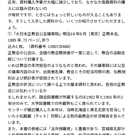
近年、資料購入予算が大幅に減少しており、なかなか高額資料の購
入には踏み切れないの
が現状ですが、ときにはちょっと珍しいものが入ることもありま
す。そうして入手した資料から、いくつか紹介させていただきまし
ょう。
①『大日本正教会公会議事録』明治18 年8 月［東京］正教本会,
1885 年. 73 ページ, 折り
込み1 枚。（資料番号: 1380725686）
正教会の公会は、全国の教会関係者が一堂に会して、教会の活動全
般について討議する、
いわば教会の年次総会のようなものと思われ、その議事録には公会
の議事内容のほか、出席者名簿、教会とその担当司祭の表、伝教規
則および統計表が収録されています。
正教会の状況について調べる上での基本資料と思われ、各地の正教
会には伝わっているか
もしれませんが、国会図書館が所蔵するのは1902 年と1903 年の2
年分のみで、大学図書館での所蔵例もごく限られています。
センターが最近購入した本号は、当時北海道と東北北部を担当して
いた小松韜蔵（ティト）司祭による色丹島教会の状況報告を含んで
います。
また、本書の表紙には「渓井保羅君」と墨書があり、宮城県北部か
ら秋田県南部にまたがる若柳、十文字、佐沼の信徒を代表して公会