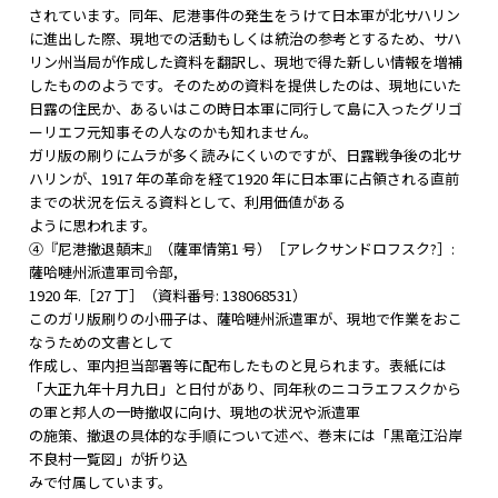
されています。同年、尼港事件の発生をうけて日本軍が北サハリン
に進出した際、現地での活動もしくは統治の参考とするため、サハ
リン州当局が作成した資料を翻訳し、現地で得た新しい情報を増補
したもののようです。そのための資料を提供したのは、現地にいた
日露の住民か、あるいはこの時日本軍に同行して島に入ったグリゴ
ーリエフ元知事その人なのかも知れません。
ガリ版の刷りにムラが多く読みにくいのですが、日露戦争後の北サ
ハリンが、1917 年の革命を経て1920 年に日本軍に占領される直前
までの状況を伝える資料として、利用価値がある
ように思われます。
④『尼港撤退顛末』（薩軍情第1 号）［アレクサンドロフスク?］:
薩哈嗹州派遣軍司令部,
1920 年.［27 丁］（資料番号: 138068531）
このガリ版刷りの小冊子は、薩哈嗹州派遣軍が、現地で作業をおこ
なうための文書として
作成し、軍内担当部署等に配布したものと見られます。表紙には
「大正九年十月九日」と日付があり、同年秋のニコラエフスクから
の軍と邦人の一時撤収に向け、現地の状況や派遣軍
の施策、撤退の具体的な手順について述べ、巻末には「黒竜江沿岸
不良村一覧図」が折り込
みで付属しています。