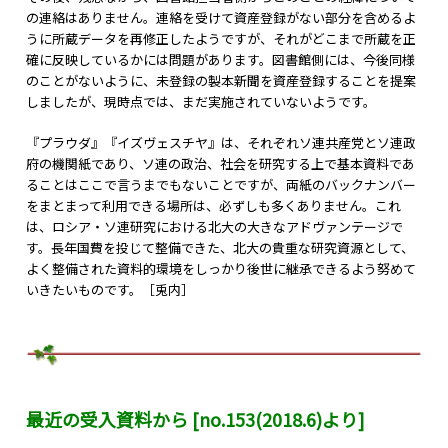
の連絡はありません。連絡を受けて資産登録がない部分を含めるよ
うに所蔵データを再修正したようですが、それがどこまで所蔵を正
確に反映しているかには問題があります。図書館側には、今後同様
のことがないように、未登録の製本新聞を資産登録することを提案
しましたが、現時点では、まだ実施されていないようです。
『プラウダ』『イズヴェスチヤ』は、それぞれソ連共産党とソ連政
府の機関紙であり、ソ連の政治、社会を研究する上で基本資料であ
ることはここで言うまでもないことですが、両紙のバックナンバー
をまとまって利用できる場所は、必ずしも多くありません。これ
は、ロシア・ソ連研究における北大の大きなアドヴァンテージで
す。長年国費を投じて整備できた、北大の貴重な研究資源として、
よく整備された資料的環境をしっかり後世に継承できるよう努めて
いきたいものです。［兎内］
最近の受入資料から [no.153(2018.6)より]