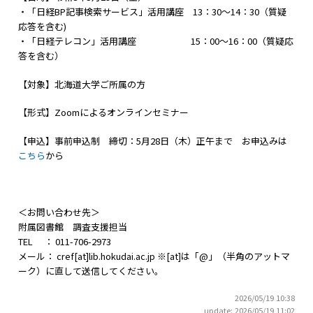
・「日経BP記事検索サービス」活用講座 13：30～14：30（質疑
応答を含む)
・「日経テレコン」活用講座 15：00～16：00（質疑応
答を含む）
【対象】北海道大学ご所属の方
【形式】Zoomによるオンラインセミナー
【申込】事前申込制 締切：5月28日（木）正午まで お申込みは
こちら
から
＜お問い合わせ先＞
附属図書館 調査支援担当
TEL ： 011-706-2973
メール： cref[at]lib.hokudai.ac.jp ※[at]は「@」（半角のアットマ
ーク）に直して送信してください。
2026/05/19 10:38
update: 2026/05/19 11:02