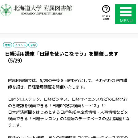
コ
ン
テ
よくある
ご質問
ン
ツ
へ
ス
本館
イベント
全学
キ
日経活用講座「日経を使いこなそう」を開催します
ッ
（5/29）
プ
附属図書館では、5/29の午後を日経DAYとして、それぞれの専門講
師を招き、日経活用講座を開催いたします。
日経クロステック、日経ビジネス、日経サイエンスなどの日経発行
の各雑誌を検索できる「日経BP記事検索サービス」と
日本経済新聞をはじめとする日経各紙や企業情報・人事情報などを
検索できる「日経テレコン」の2種類のデータベースの活用講座とな
ります。
就活やレポート作成、日々の情報収集に役立つデータベースですの